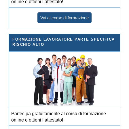
online e ottieni l’attestato!
Vai al corso di formazione
FORMAZIONE LAVORATORE PARTE SPECIFICA
RISCHIO ALTO
Partecipa gratuitamente al corso di formazione
online e ottieni l’attestato!