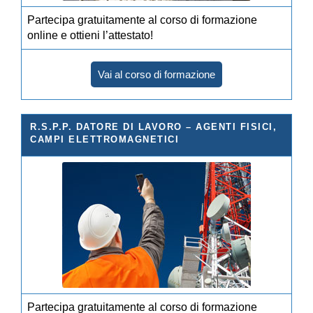
Partecipa gratuitamente al corso di formazione
online e ottieni l’attestato!
Vai al corso di formazione
R.S.P.P. DATORE DI LAVORO – AGENTI FISICI,
CAMPI ELETTROMAGNETICI
Partecipa gratuitamente al corso di formazione