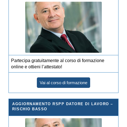
Partecipa gratuitamente al corso di formazione
online e ottieni l’attestato!
Vai al corso di formazione
AGGIORNAMENTO RSPP DATORE DI LAVORO –
RISCHIO BASSO