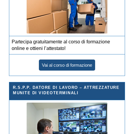
Partecipa gratuitamente al corso di formazione
online e ottieni l’attestato!
Vai al corso di formazione
R.S.P.P. DATORE DI LAVORO – ATTREZZATURE
MUNITE DI VIDEOTERMINALI