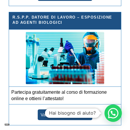
R.S.P.P. DATORE DI LAVORO – ESPOSIZIONE
AD AGENTI BIOLOGICI
Partecipa gratuitamente al corso di formazione
online e ottieni l’attestato!
Hai bisogno di aiuto?
Vai al corso di formazione