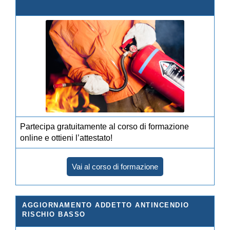
Partecipa gratuitamente al corso di formazione
online e ottieni l’attestato!
Vai al corso di formazione
AGGIORNAMENTO ADDETTO ANTINCENDIO
RISCHIO BASSO