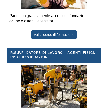
Partecipa gratuitamente al corso di formazione
online e ottieni l’attestato!
Vai al corso di formazione
R.S.P.P. DATORE DI LAVORO – AGENTI FISICI,
RISCHIO VIBRAZIONI