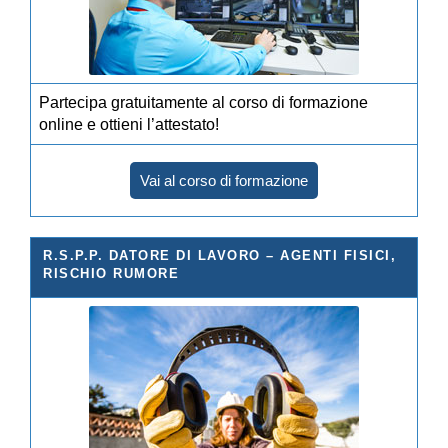
Partecipa gratuitamente al corso di formazione
online e ottieni l’attestato!
Vai al corso di formazione
R.S.P.P. DATORE DI LAVORO – AGENTI FISICI,
RISCHIO RUMORE