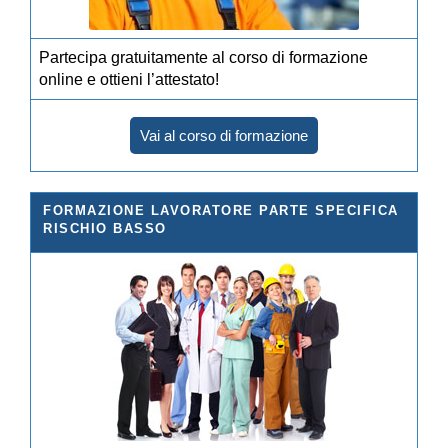
Partecipa gratuitamente al corso di formazione
online e ottieni l’attestato!
Vai al corso di formazione
FORMAZIONE LAVORATORE PARTE SPECIFICA
RISCHIO BASSO