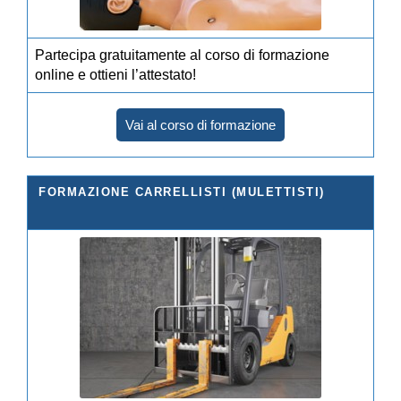
Partecipa gratuitamente al corso di formazione
online e ottieni l’attestato!
Vai al corso di formazione
FORMAZIONE CARRELLISTI (MULETTISTI)