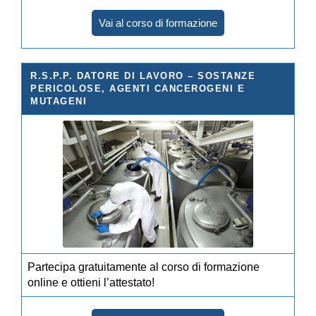
Vai al corso di formazione
R.S.P.P. DATORE DI LAVORO – SOSTANZE
PERICOLOSE, AGENTI CANCEROGENI E
MUTAGENI
Partecipa gratuitamente al corso di formazione
online e ottieni l’attestato!