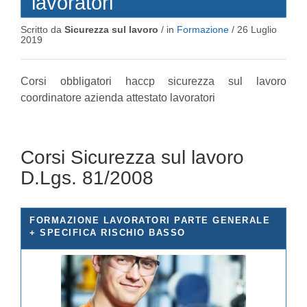
lavoratori
Scritto da
Sicurezza sul lavoro
/ in
Formazione
/
26 Luglio
2019
Corsi obbligatori haccp sicurezza sul lavoro
coordinatore azienda attestato lavoratori
Corsi Sicurezza sul lavoro
D.Lgs. 81/2008
FORMAZIONE LAVORATORI PARTE GENERALE
+ SPECIFICA RISCHIO BASSO