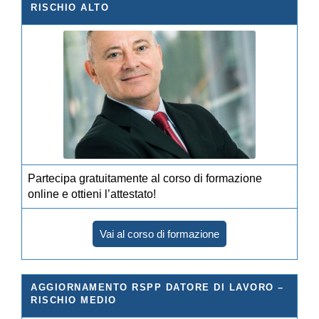
RISCHIO ALTO
Partecipa gratuitamente al corso di formazione
online e ottieni l’attestato!
Vai al corso di formazione
AGGIORNAMENTO RSPP DATORE DI LAVORO –
RISCHIO MEDIO