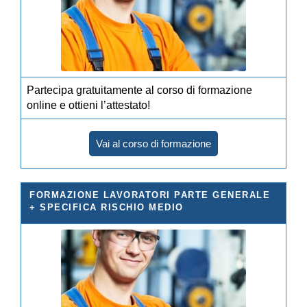
Partecipa gratuitamente al corso di formazione
online e ottieni l’attestato!
Vai al corso di formazione
FORMAZIONE LAVORATORI PARTE GENERALE
+ SPECIFICA RISCHIO MEDIO