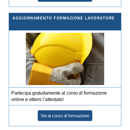
AGGIORNAMENTO FORMAZIONE LAVORATORE
Partecipa gratuitamente al corso di formazione
online e ottieni l’attestato!
Vai al corso di formazione