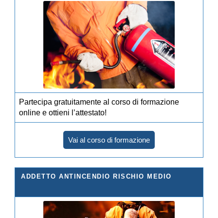
Partecipa gratuitamente al corso di formazione
online e ottieni l’attestato!
Vai al corso di formazione
ADDETTO ANTINCENDIO RISCHIO MEDIO