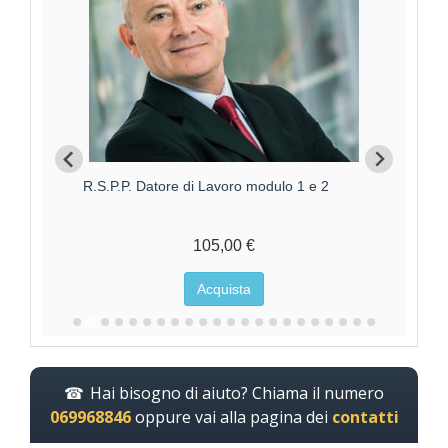
Aggiornamento RSPP Datore di Lavoro - Rischio
R.
ALTO
170,00 €
Acquista
Hai bisogno di aiuto? Chiama il numero
069968846
oppure vai alla pagina dei
contatti