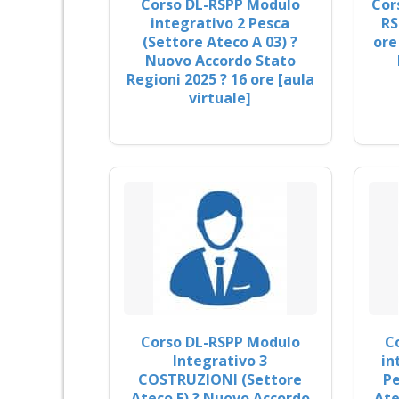
Corso DL-RSPP Modulo
Cor
integrativo 2 Pesca
RS
(Settore Ateco A 03) ?
ore
Nuovo Accordo Stato
Regioni 2025 ? 16 ore [aula
virtuale]
Corso DL-RSPP Modulo
C
Integrativo 3
in
COSTRUZIONI (Settore
Pe
Ateco F) ? Nuovo Accordo
Ate