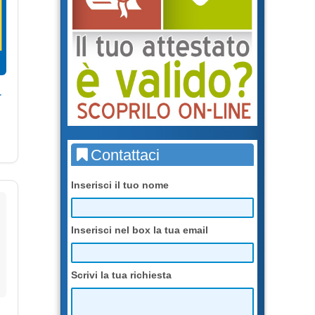
r
Contattaci
Inserisci il tuo nome
Inserisci nel box la tua email
Scrivi la tua richiesta