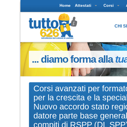
Home
Attestati
Corsi
CHI 
... diamo forma alla
tu
Corsi avanzati per formato
per la crescita e la speci
Nuovo accordo stato regio
datore parte base general
compiti di RSPP (DL SPP) 