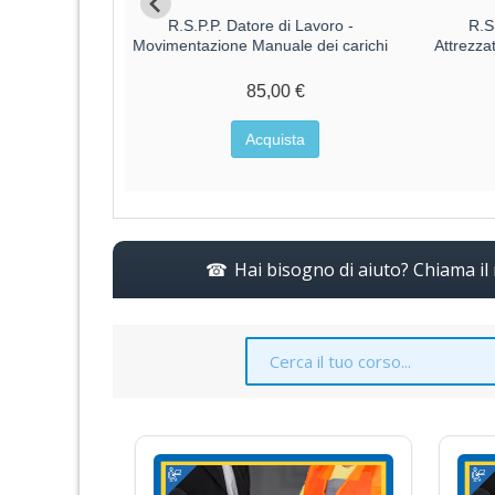
Datore di
R.S.P.P. Datore di Lavoro -
R.S
o ALTO
Movimentazione Manuale dei carichi
Attrezza
€
85,00 €
a
Acquista
Hai bisogno di aiuto? Chiama i