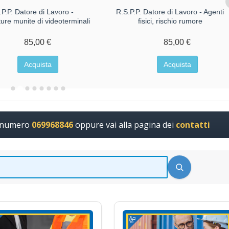
.P.P. Datore di Lavoro -
R.S.P.P. Datore di Lavoro - Agenti
ture munite di videoterminali
fisici, rischio rumore
85,00 €
85,00 €
Acquista
Acquista
l numero
069968846
oppure vai alla pagina dei
contatti