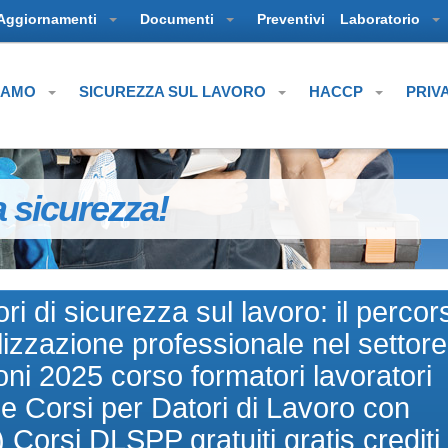
Aggiornamenti
Documenti
Preventivi
Laboratorio
SIAMO
SICUREZZA SUL LAVORO
HACCP
PRIV
a sicurezza!
ri di sicurezza sul lavoro: il percor
alizzazione professionale nel settore
ni 2025 corso formatori lavoratori
e Corsi per Datori di Lavoro con
Corsi DLSPP gratuiti gratis crediti