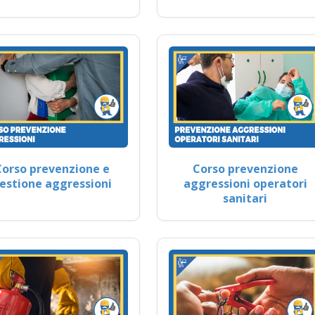
Corso prevenzione e
Corso prevenzione
estione aggressioni
aggressioni operatori
sanitari