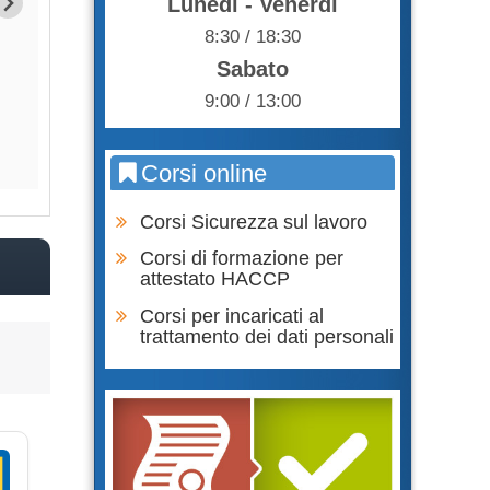
Lunedì - Venerdì
R.S.P.P. Datore di Lavoro - Agenti
R.S.P.P. Datore di 
8:30 / 18:30
fisici, rischio vibrazioni
fisici, campi ele
Sabato
85,00 €
85,0
9:00 / 13:00
Acquista
Acqu
Corsi online
Corsi Sicurezza sul lavoro
Corsi di formazione per
attestato HACCP
Corsi per incaricati al
trattamento dei dati personali