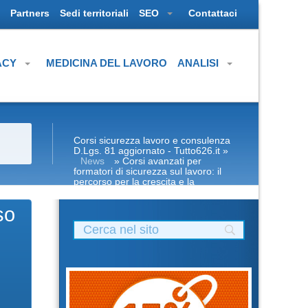
Partners
Sedi territoriali
SEO
Contattaci
ACY
MEDICINA DEL LAVORO
ANALISI
Corsi sicurezza lavoro e consulenza
D.Lgs. 81 aggiornato - Tutto626.it
»
News
» Corsi avanzati per
formatori di sicurezza sul lavoro: il
percorso per la crescita e la
specializzazione professionale nel
settore Nuovo accordo stato regioni
so
2025 corso formatori lavoratori
datore parte base generale Corsi per
Datori di Lavoro con compiti di RSPP
(DL SPP) Corsi DLSPP gratuiti gratis
crediti formazione professionali cfp
ecm piccole medie grandi preventivo
impresa edile agricola imprese
industrie aziende imprenditore
obblighi formazione partecipata
datore di lavoro