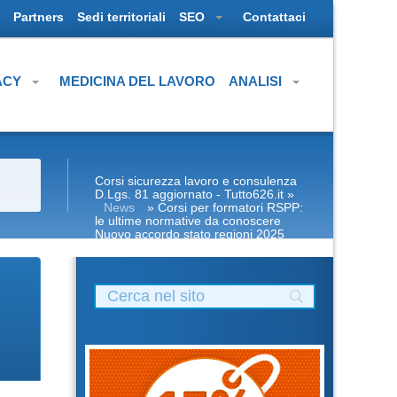
Partners
Sedi territoriali
SEO
Contattaci
ACY
MEDICINA DEL LAVORO
ANALISI
Corsi sicurezza lavoro e consulenza
D.Lgs. 81 aggiornato - Tutto626.it
»
News
» Corsi per formatori RSPP:
le ultime normative da conoscere
Nuovo accordo stato regioni 2025
corso formatori CORSI DI
FORMAZIONE SICUREZZA SUL
LAVORO rspp datore lavoratori
rischio basso medio alto specifico rls
rlst preposto