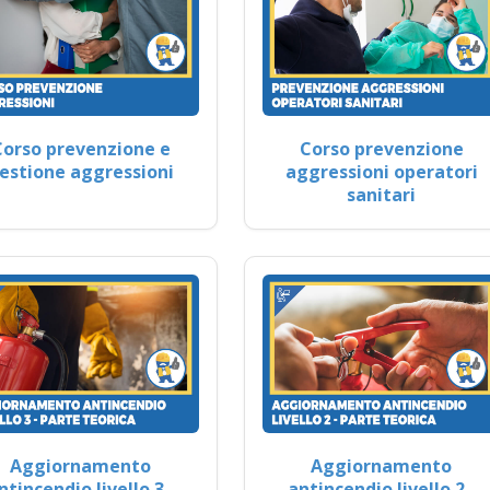
Corso prevenzione e
Corso prevenzione
estione aggressioni
aggressioni operatori
sanitari
Aggiornamento
Aggiornamento
ntincendio livello 3 -
antincendio livello 2 -