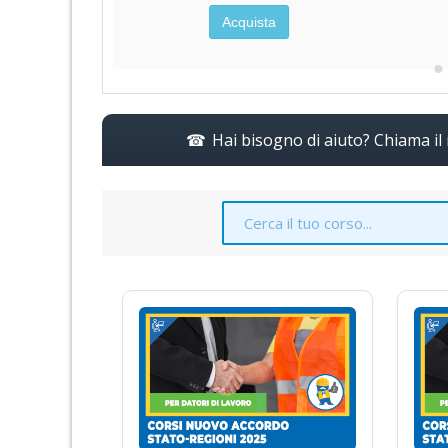
Acquista
a
Hai bisogno di aiuto? Chiama i