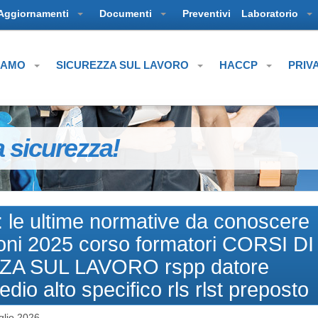
Aggiornamenti
Documenti
Preventivi
Laboratorio
SIAMO
SICUREZZA SUL LAVORO
HACCP
PRIV
a sicurezza!
: le ultime normative da conoscere
oni 2025 corso formatori CORSI DI
 SUL LAVORO rspp datore
dio alto specifico rls rlst preposto
glio 2026