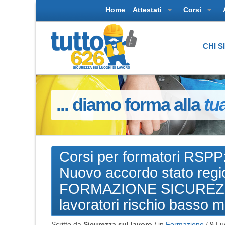
Home
Attestati
Corsi
CHI 
... diamo forma alla
tu
Corsi per formatori RSPP
Nuovo accordo stato regi
FORMAZIONE SICUREZZA
lavoratori rischio basso me
Scritto da
Sicurezza sul lavoro
/ in
Formazione
/
9 Lu