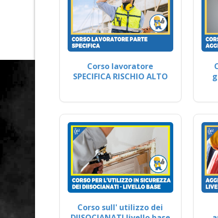
Corso lavoratore
SPECIFICA RISCHIO ALTO
g
Corso sull' utilizzo dei
DIISOCIANATI livello base
a