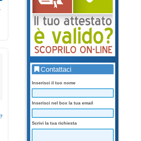
r
Contattaci
Inserisci il tuo nome
Inserisci nel box la tua email
?
Scrivi la tua richiesta