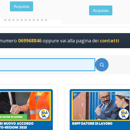
Acquista
Acquista
l numero
069968846
oppure vai alla pagina dei
contatti