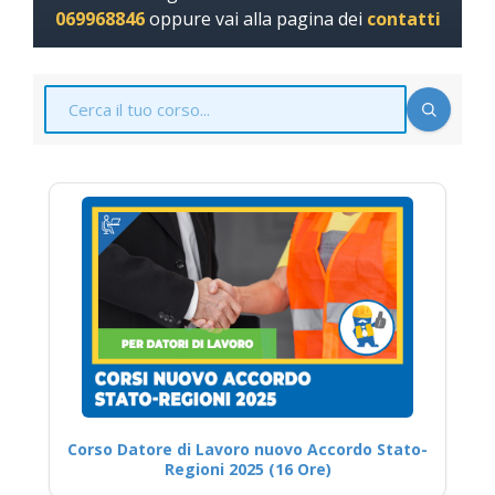
069968846
oppure vai alla pagina dei
contatti
Corso Datore di Lavoro nuovo Accordo Stato-
Regioni 2025 (16 Ore)