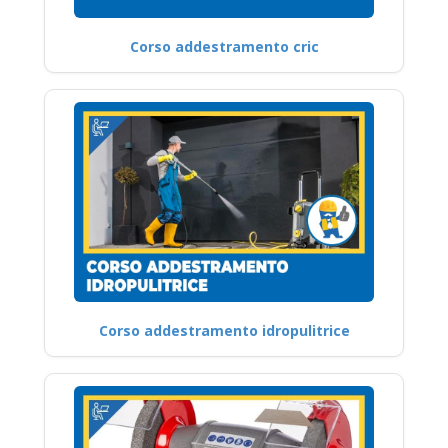
Corso addestramento cric
Corso addestramento idropulitrice