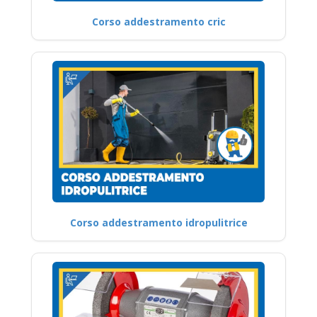
Corso addestramento cric
Corso addestramento idropulitrice