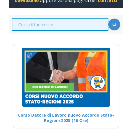
069968846
oppure vai alla pagina dei
contatti
Corso Datore di Lavoro nuovo Accordo Stato-
Regioni 2025 (16 Ore)