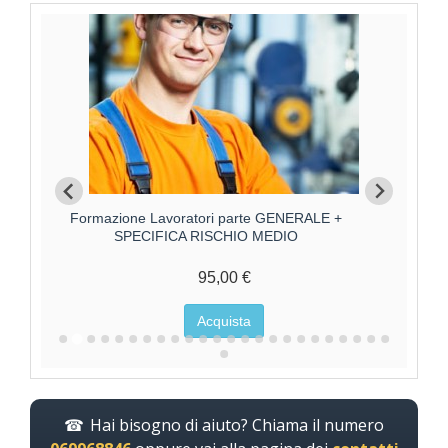
Formazione Lavoratori parte GENERALE +
F
SPECIFICA RISCHIO MEDIO
95,00 €
Acquista
Hai bisogno di aiuto? Chiama il numero