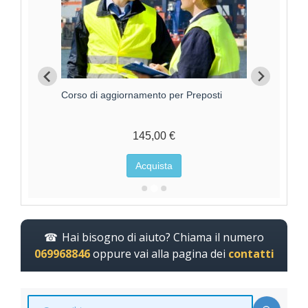
Corso di aggiornamento per Preposti
Cors
145,00 €
Acquista
Hai bisogno di aiuto? Chiama il numero
069968846
oppure vai alla pagina dei
contatti