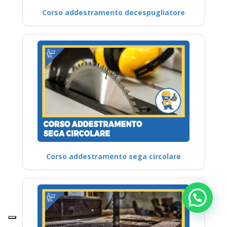
Corso addestramento decespugliatore
Corso addestramento sega circolare