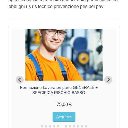
obblighi rls rls tecnico prevenzione pes pei pav
O
Formazione Lavoratori parte GENERALE +
Forma
SPECIFICA RISCHIO BASSO
75,00 €
Acquista