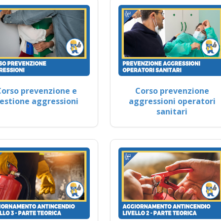
Corso prevenzione e
Corso prevenzione
estione aggressioni
aggressioni operatori
sanitari