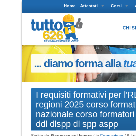
Home
Attestati
Corsi
CHI 
... diamo forma alla
tu
I requisiti formativi per 
regioni 2025 corso forma
nazionale corso formatori 
ddl dlspp dl spp aspp
Scritto da
Sicurezza sul lavoro
/ in
Formazione
/
9 Lu