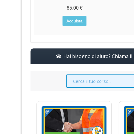
€
85,00 €
a
Acquista
Hai bisogno di aiuto? Chiama i