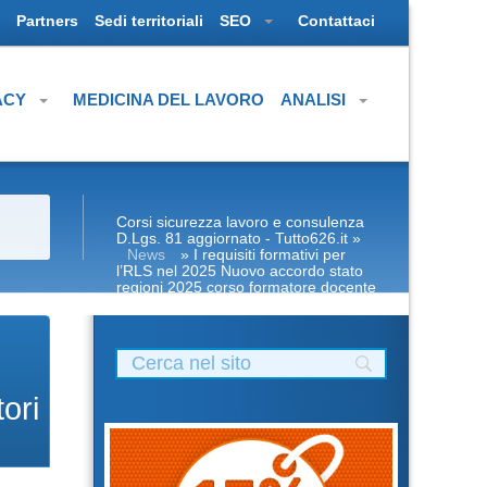
Partners
Sedi territoriali
SEO
Contattaci
ACY
MEDICINA DEL LAVORO
ANALISI
Corsi sicurezza lavoro e consulenza
D.Lgs. 81 aggiornato - Tutto626.it
»
News
» I requisiti formativi per
l’RLS nel 2025 Nuovo accordo stato
regioni 2025 corso formatore docente
albo associazione nazionale corso
formatori rspp rls rlst preposto datore
lavoratori ddl dlspp dl spp aspp
ori