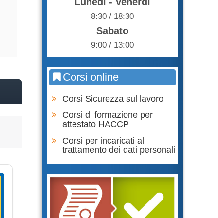
Lunedì - Venerdì
85,00 €
85,0
8:30 / 18:30
Sabato
Acquista
Acqu
9:00 / 13:00
Corsi online
Corsi Sicurezza sul lavoro
Corsi di formazione per
attestato HACCP
Corsi per incaricati al
trattamento dei dati personali