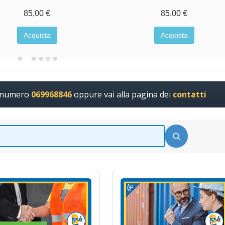
85,00 €
85,00 €
Acquista
Acquista
l numero
069968846
oppure vai alla pagina dei
contatti