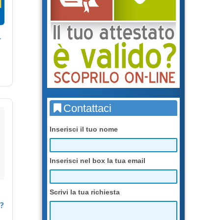
r
Contattaci
Inserisci il tuo nome
Inserisci nel box la tua email
Scrivi la tua richiesta
?