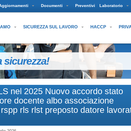
Aggiornamenti
Documenti
Preventivi
Laboratorio
SIAMO
SICUREZZA SUL LAVORO
HACCP
PRIV
a sicurezza!
l’RLS nel 2025 Nuovo accordo stato
tore docente albo associazione
rspp rls rlst preposto datore lavorat
glio 2026