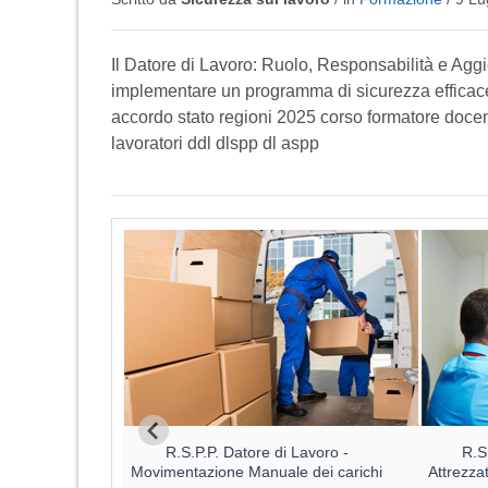
Il Datore di Lavoro: Ruolo, Responsabilità e Agg
implementare un programma di sicurezza efficace
accordo stato regioni 2025 corso formatore docent
lavoratori ddl dlspp dl aspp
Datore di
R.S.P.P. Datore di Lavoro -
R.S
o ALTO
Movimentazione Manuale dei carichi
Attrezza