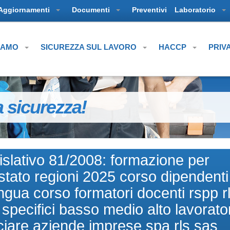
Aggiornamenti
Documenti
Preventivi
Laboratorio
SIAMO
SICUREZZA SUL LAVORO
HACCP
PRIV
a sicurezza!
islativo 81/2008: formazione per
tato regioni 2025 corso dipendenti
lingua corso formatori docenti rspp r
 specifici basso medio alto lavorator
ciare aziende imprese spa rls sas