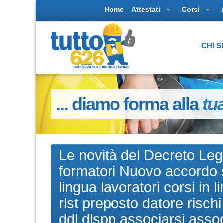
Home
Attestati
Corsi
CHI 
... diamo forma alla
tu
Le novità del Decreto Leg
formatori Nuovo accordo s
lingua lavoratori corsi in 
rlst preposto datore rischi
ddl dlspp associarsi asso