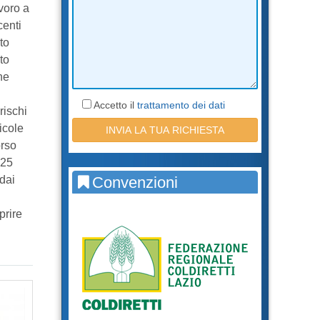
voro a
centi
to
to
ne
Accetto il
trattamento dei dati
rischi
icole
orso
025
 dai
Convenzioni
prire