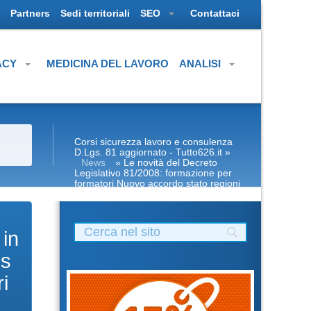
Partners
Sedi territoriali
SEO
Contattaci
ACY
MEDICINA DEL LAVORO
ANALISI
Corsi sicurezza lavoro e consulenza
D.Lgs. 81 aggiornato - Tutto626.it
»
News
» Le novità del Decreto
Legislativo 81/2008: formazione per
formatori Nuovo accordo stato regioni
2025 corso dipendenti in lingua
lavoratori corsi in lingua corso
formatori docenti rspp rls rlst
preposto datore rischi specifici basso
 in
medio alto lavoratori ddl dlspp
associarsi associare aziende imprese
ls
spa rls sas coop edile agricole
lavoratori apri paprire un centro di
i
formazione ente scuola bilaterale
associazione