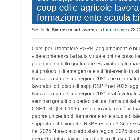
coop edile agricole lavorat
formazione ente scuola bi
Scritto da
Sicurezza sul lavoro
/ in
Formazione
/
28 G
Corsi per il formatore RSPP: aggiornamenti e nu
videoconferenza fad aula virtuale online corso for
patentino muletto gru trattore escavatore ple ma
sui protocolli di emergenza e sull’intervento in si
Nuovo accordo stato regioni 2025 corso formatore
lavoratori ddl dlspp dl aspp RSPP nel 2025: aggi
Nuovo accordo stato regioni 2025 realtà virtuale 
seminari gratuiti più partecipati dai formatori 
CSP/CSE (DL.81/08) Lezioni in aula realtà virt
paprire un centro di formazione ente scuola bilate
supportare il lavoro del RSPP esterno? Sicurezza 
nel 2025 Nuovo accordo stato regioni 2025 corso 
preposto datore lavoratori ddl dlspp dl aspp Quali 