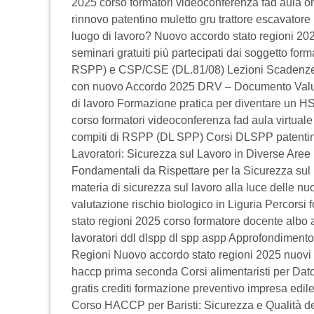
2025 corso formatori videoconferenza fad aula onli
rinnovo patentino muletto gru trattore escavatore 
luogo di lavoro? Nuovo accordo stato regioni 2025
seminari gratuiti più partecipati dai soggetto f
RSPP) e CSP/CSE (DL.81/08) Lezioni Scadenze, ade
con nuovo Accordo 2025 DRV – Documento Valutaz
di lavoro Formazione pratica per diventare un H
corso formatori videoconferenza fad aula virtual
compiti di RSPP (DL SPP) Corsi DLSPP patentino 
Lavoratori: Sicurezza sul Lavoro in Diverse Are
Fondamentali da Rispettare per la Sicurezza sul L
materia di sicurezza sul lavoro alla luce delle 
valutazione rischio biologico in Liguria Percorsi 
stato regioni 2025 corso formatore docente albo a
lavoratori ddl dlspp dl spp aspp Approfondimento 
Regioni Nuovo accordo stato regioni 2025 nuovi c
haccp prima seconda Corsi alimentaristi per Dat
gratis crediti formazione preventivo impresa edile
Corso HACCP per Baristi: Sicurezza e Qualità del