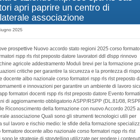
ori apri paprire un centro di
laterale associazione
iugno 2025
ove prospettive Nuovo accordo stato regioni 2025 corso formato
matori rspp rls rlst preposto datore lavoratori ddl dlspp rinnovo
cchine agricole addestramento Moduli brevi per la formazione pr
tuazioni critiche per garantire la sicurezza e la prontezza di risp
 docente albo nazionale corso formatori rspp rls rlst preposto d
ornamenti e innovazioni per garantire un ambiente di lavoro sic
app formatori docenti rspp rls rlst preposto datore Evento format
italiani di aggiornamento obbligatorio ASPP/RSPP (DL.81/08, RSP
uale Riconoscimento della formazione con nuovo Accordo 2025 a
rale associazione Quali sono gli strumenti tecnologici utili per
sul lavoro e rischio medio: le sfide della formazione specializz
formatore docente albo nazionale corso formatori rspp rls rlst
sono le strategie di storytelling utilizzate per rendere i contenut