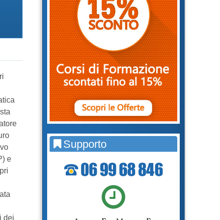
ri
atica
osta
atore
uro
Supporto
ivo
P) e
pri
ata
i dei