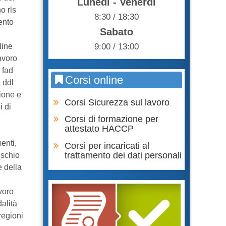
Lunedì - Venerdì
o rls
8:30 / 18:30
ento
Sabato
9:00 / 13:00
line
avoro
 fad
Corsi online
i ddl
ione e
Corsi Sicurezza sul lavoro
i di
Corsi di formazione per
attestato HACCP
enti,
Corsi per incaricati al
trattamento dei dati personali
ischio
e della
voro
alità
regioni