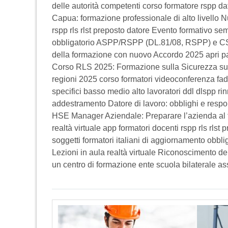
delle autorità competenti corso formatore rspp dat
Capua: formazione professionale di alto livello N
rspp rls rlst preposto datore Evento formativo semi
obbligatorio ASPP/RSPP (DL.81/08, RSPP) e CSP
della formazione con nuovo Accordo 2025 apri pap
Corso RLS 2025: Formazione sulla Sicurezza sul
regioni 2025 corso formatori videoconferenza fad a
specifici basso medio alto lavoratori ddl dlspp r
addestramento Datore di lavoro: obblighi e respon
HSE Manager Aziendale: Preparare l’azienda al f
realtà virtuale app formatori docenti rspp rls rlst
soggetti formatori italiani di aggiornamento o
Lezioni in aula realtà virtuale Riconoscimento de
un centro di formazione ente scuola bilaterale a