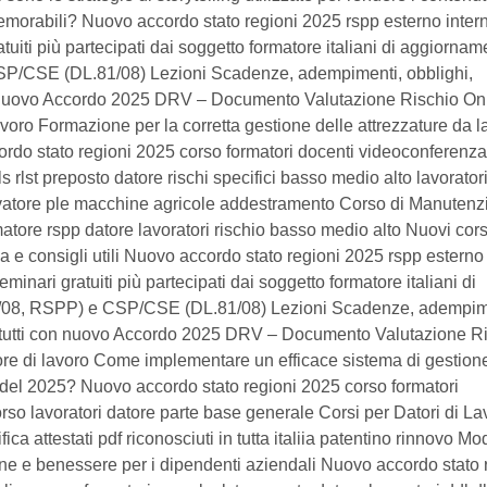
memorabili? Nuovo accordo stato regioni 2025 rspp esterno intern
tuiti più partecipati dai soggetto formatore italiani di aggiornam
P/CSE (DL.81/08) Lezioni Scadenze, adempimenti, obblighi,
 con nuovo Accordo 2025 DRV – Documento Valutazione Rischio On
avoro Formazione per la corretta gestione delle attrezzature da l
cordo stato regioni 2025 corso formatori docenti videoconferenza
ls rlst preposto datore rischi specifici basso medio alto lavorator
cavatore ple macchine agricole addestramento Corso di Manutenz
atore rspp datore lavoratori rischio basso medio alto Nuovi cors
da e consigli utili Nuovo accordo stato regioni 2025 rspp esterno
minari gratuiti più partecipati dai soggetto formatore italiani di
/08, RSPP) e CSP/CSE (DL.81/08) Lezioni Scadenze, adempim
rsi tutti con nuovo Accordo 2025 DRV – Documento Valutazione R
ore di lavoro Come implementare un efficace sistema di gestion
ro del 2025? Nuovo accordo stato regioni 2025 corso formatori
rso lavoratori datore parte base generale Corsi per Datori di La
attestati pdf riconosciuti in tutta italiia patentino rinnovo Mod
one e benessere per i dipendenti aziendali Nuovo accordo stato 