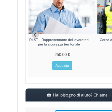
ri parte
RLST - Rappresentante dei lavoratori
Corso di
CA RISCHIO
per la sicurezza territoriale
250,00 €
€
Acquista
a
Hai bisogno di aiuto? Chiama i