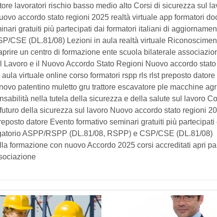
ore lavoratori rischio basso medio alto Corsi di sicurezza sul la
uovo accordo stato regioni 2025 realtà virtuale app formatori do
nari gratuiti più partecipati dai formatori italiani di aggiornamen
/CSE (DL.81/08) Lezioni in aula realtà virtuale Riconoscimen
rire un centro di formazione ente scuola bilaterale associazio
 Lavoro e il Nuovo Accordo Stato Regioni Nuovo accordo stato
ula virtuale online corso formatori rspp rls rlst preposto datore 
innovo patentino muletto gru trattore escavatore ple macchine agr
sabilità nella tutela della sicurezza e della salute sul lavoro C
uturo della sicurezza sul lavoro Nuovo accordo stato regioni 2
 preposto datore Evento formativo seminari gratuiti più partecipati
bbligatorio ASPP/RSPP (DL.81/08, RSPP) e CSP/CSE (DL.81/08)
lla formazione con nuovo Accordo 2025 corsi accreditati apri pa
ssociazione