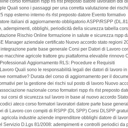
ne corso formatori rspp rls rlst preposto datore lavoratori ddl d
ple Quali sono i passaggi per una corretta valutazione dei rischi
 rspp esterno interno rls rlst preposto datore Evento formativo
ormatore italiani di aggiornamento obbligatorio ASPP/RSPP (DL.81
mpimenti, obblighi, periodicità della sicurezza tabella corsi 
ione Rischio Online formazione in salute e sicurezza rspp d
SE Manager aziendale certificato Nuovo accordo stato regioni 2
e integrazione parte base generale Corsi per Datori di Lavoro co
macchine agricole trattore gru piattaforma elevabile rinnovo 
e Professionali Aggiornamento RLS: Procedure e Requisiti
avoro Quali sono le responsabilità legali dei datori di lavoro in
nuove normative? Durata del corso di aggiornamento per il docum
formativi per la gestione dei rischi sul posto di lavoro Nuovo acc
ssociazione nazionale corso formatori rspp rls rlst preposto dat
sui corsi di sicurezza sul lavoro in base al nuovo accordo Stato
odici ateco corso formatori lavoratori datore parte base genera
ori di Lavoro con compiti di RSPP (DL SPP) Corsi DLSPP gratui
 agricola industrie aziende imprenditore obblighi datore di lavo
 Servizio D.Lgs 81/2008: adempimenti e controlli periodici da 