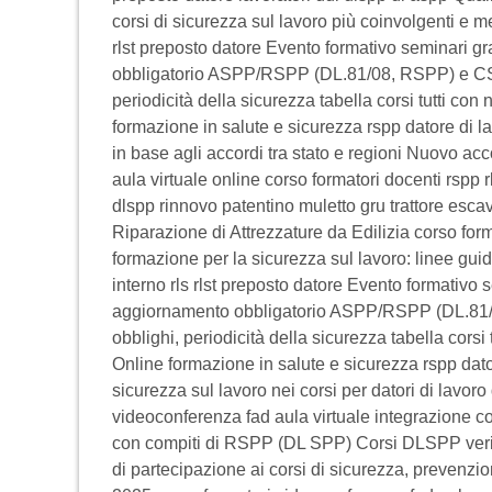
corsi di sicurezza sul lavoro più coinvolgenti e 
rlst preposto datore Evento formativo seminari gra
obbligatorio ASPP/RSPP (DL.81/08, RSPP) e CS
periodicità della sicurezza tabella corsi tutti
formazione in salute e sicurezza rspp datore di l
in base agli accordi tra stato e regioni Nuovo ac
aula virtuale online corso formatori docenti rspp r
dlspp rinnovo patentino muletto gru trattore es
Riparazione di Attrezzature da Edilizia corso form
formazione per la sicurezza sul lavoro: linee gui
interno rls rlst preposto datore Evento formativo se
aggiornamento obbligatorio ASPP/RSPP (DL.81
obblighi, periodicità della sicurezza tabella co
Online formazione in salute e sicurezza rspp dat
sicurezza sul lavoro nei corsi per datori di lavo
videoconferenza fad aula virtuale integrazione co
con compiti di RSPP (DL SPP) Corsi DLSPP verifica 
di partecipazione ai corsi di sicurezza, prevenzi