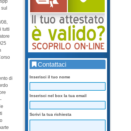
lspp
 sul
/08,
tutti
atore
025
n
Corso
Contattaci
Inserisci il tuo nome
ento di
ordo
ore
Inserisci nel box la tua email
-
le
ti
Scrivi la tua richiesta
ro
parte