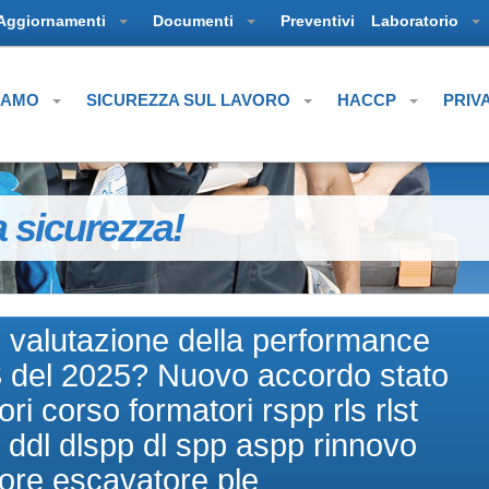
Aggiornamenti
Documenti
Preventivi
Laboratorio
SIAMO
SICUREZZA SUL LAVORO
HACCP
PRIV
a sicurezza!
di valutazione della performance
RLS del 2025? Nuovo accordo stato
ri corso formatori rspp rls rlst
i ddl dlspp dl spp aspp rinnovo
tore escavatore ple