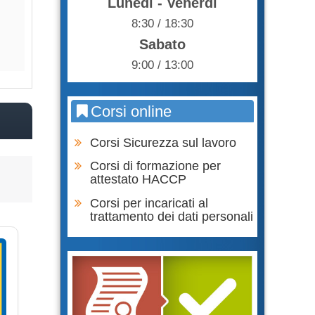
Lunedì - Venerdì
85,00 €
85,0
8:30 / 18:30
Acquista
Acqu
Sabato
9:00 / 13:00
Corsi online
Corsi Sicurezza sul lavoro
Corsi di formazione per
attestato HACCP
Corsi per incaricati al
trattamento dei dati personali