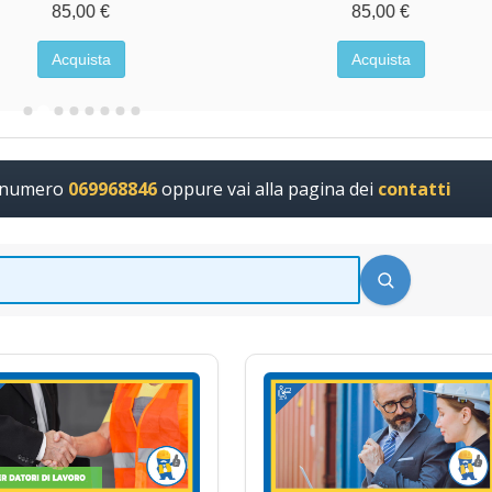
85,00 €
85,00 €
Acquista
Acquista
l numero
069968846
oppure vai alla pagina dei
contatti