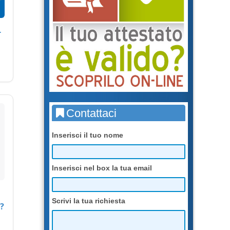
r
Contattaci
Inserisci il tuo nome
Inserisci nel box la tua email
Scrivi la tua richiesta
?