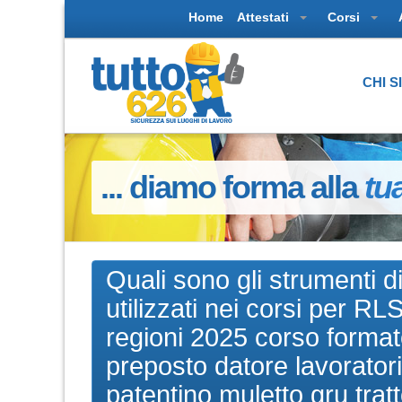
Home
Attestati
Corsi
CHI 
... diamo forma alla
tu
Quali sono gli strumenti 
utilizzati nei corsi per 
regioni 2025 corso formato
preposto datore lavorator
patentino muletto gru trat