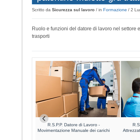
Scritto da
Sicurezza sul lavoro
/ in
Formazione
/
2 Lu
Ruolo e funzioni del datore di lavoro nel settore 
trasporti
Datore di
R.S.P.P. Datore di Lavoro -
R.S
o ALTO
Movimentazione Manuale dei carichi
Attrezza