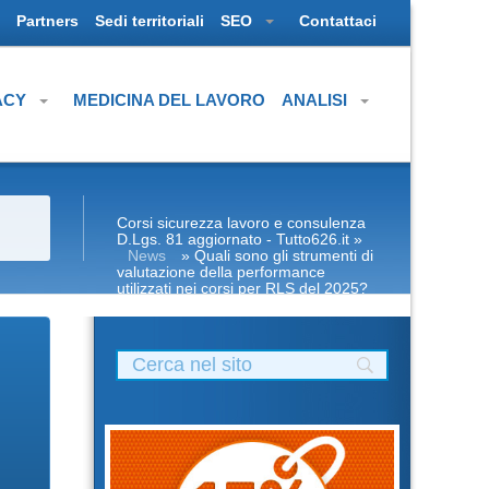
Partners
Sedi territoriali
SEO
Contattaci
ACY
MEDICINA DEL LAVORO
ANALISI
Corsi sicurezza lavoro e consulenza
D.Lgs. 81 aggiornato - Tutto626.it
»
News
» Quali sono gli strumenti di
valutazione della performance
utilizzati nei corsi per RLS del 2025?
Nuovo accordo stato regioni 2025
corso formatori corso formatori rspp
rls rlst preposto datore lavoratori ddl
dlspp dl spp aspp rinnovo patentino
muletto gru trattore escavatore ple