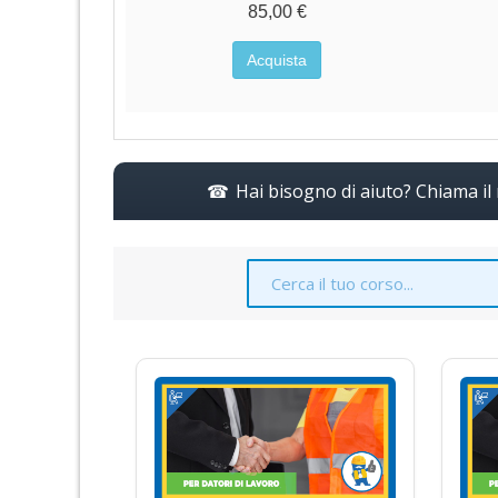
€
85,00 €
a
Acquista
Hai bisogno di aiuto? Chiama i