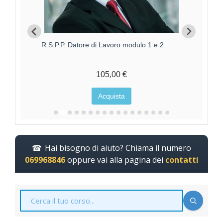
R.S.P.P. Datore di Lavoro modulo 1 e 2
Aggi
105,00 €
Acquista
Hai bisogno di aiuto? Chiama il numero
069968846
oppure vai alla pagina dei
contatti