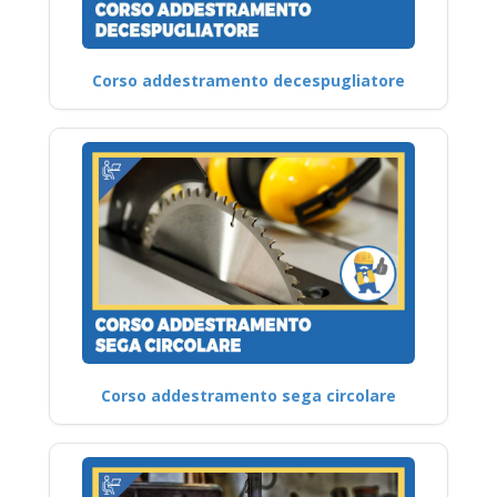
Corso addestramento decespugliatore
Corso addestramento sega circolare