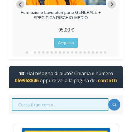
Formazione Lavoratori parte GENERALE +
F
SPECIFICA RISCHIO ALTO
125,00 €
Acquista
Hai bisogno di aiuto? Chiama il numero
069968846
oppure vai alla pagina dei
contatti