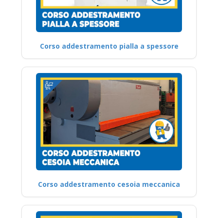
Corso addestramento pialla a spessore
Corso addestramento cesoia meccanica