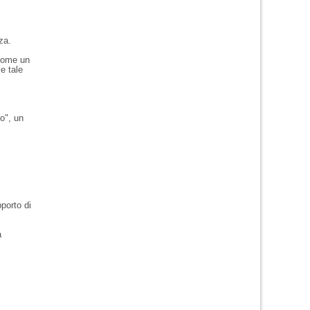
za.
 come un
me tale
to", un
porto di
a