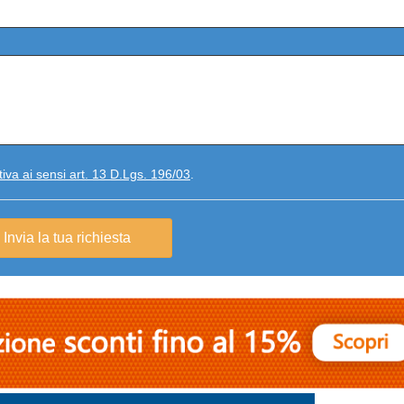
iva ai sensi art. 13 D.Lgs. 196/03
.