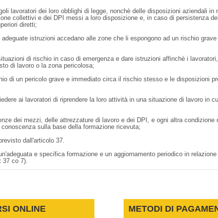
oli lavoratori dei loro obblighi di legge, nonchè delle disposizioni aziendali in
ione collettivi e dei DPI messi a loro disposizione e, in caso di persistenza de
eriori diretti;
uto adeguate istruzioni accedano alle zone che li espongono ad un rischio grave
situazioni di rischio in caso di emergenza e dare istruzioni affinchè i lavoratori
sto di lavoro o la zona pericolosa;
schio di un pericolo grave e immediato circa il rischio stesso e le disposizioni p
ere ai lavoratori di riprendere la loro attività in una situazione di lavoro in cu
nze dei mezzi, delle attrezzature di lavoro e dei DPI, e ogni altra condizione 
a a conoscenza sulla base della formazione ricevuta;
evisto dall'articolo 37.
, un'adeguata e specifica formazione e un aggiornamento periodico in relazione 
t 37 co 7).
SI ONLINE
METODI DI PAGAME