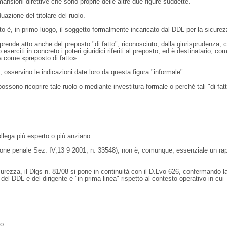
mansioni direttive che sono proprie delle altre due figure suddette.
uazione del titolare del ruolo.
to è, in primo luogo, il soggetto formalmente incaricato dal DDL per la sicurez
 prende atto anche del preposto "di fatto", riconosciuto, dalla giurisprudenza,
eserciti in concreto i poteri giuridici riferiti al preposto, ed è destinatario, co
à come «preposto di fatto».
, osservino le indicazioni date loro da questa figura "informale".
ossono ricoprire tale ruolo o mediante investitura formale o perché tali "di fat
collega più esperto o più anziano.
zione penale Sez. IV,13 9 2001, n. 33548), non è, comunque, essenziale un rap
icurezza, il Dlgs n. 81/08 si pone in continuità con il D.Lvo 626, confermando l
 del DDL e del dirigente e "in prima linea" rispetto al contesto operativo in cui
o: