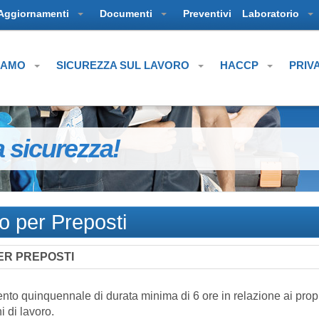
Aggiornamenti
Documenti
Preventivi
Laboratorio
SIAMO
SICUREZZA SUL LAVORO
HACCP
PRIV
a sicurezza!
o per Preposti
ER PREPOSTI
nto quinquennale di durata minima di 6 ore in relazione ai prop
i di lavoro.