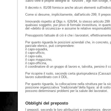
Salvo vere e proprie deleghe di "funzioni", egli non svolge, 
Il decreto n. 81/08 fornisce anche alcuni elementi sull'individ
Come si desume, implicitamente, dall'articolo 299, Il prepos
Innovando rispetto al Dlgs n. 626/94, lo stesso articolo 299
qualsiasi soggetto, pur privo di formale investitura, in quanto 
del «debito di sicurezza» e assume le relative responsabilit
Presupposto fattuale di ciò è che i lavoratori, effettivamente
Per quanto riguarda le posizioni aziendali che, in concreto, p
parziale elenco, può comprendere:
il capo-squadra,
il capo-ufficio,
il capo-sala,
il capo magazzino,
il capo-officina,
il coordinatore di un gruppo di lavoro e, talvolta, persino il 
Per ricoprire il ruolo, secondo certa giurisprudenza (Cassa
lavoro subordinato con il DDL.
Per quanto riguarda, la collocazione nella struttura per la s
posizione organizzativa "tradizionale"della figura: al di sotto
possono determinarsi problemi per la salute dei lavoratori.
Obblighi del preposto
I preposti, secondo le loro attribuzioni e competenze, devon