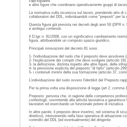
capi-squadra
e altre figure che coordinano operativamente gruppi di lavor
La normativa sulla sicurezza sul lavoro, prendendo atto di ci
collaboratori del DDL, individuandoli come "preposti" per la 
Questa figura già prevista nei decreti degli anni 50 (DPR n.
e ambigui contenuti.
Il D.lgs n. 81/2008, con un significativo cambiamento norma
figura, attribuendole un compiuto spazio giuridico.
Principali innovazioni del decreto 81 sono:
1- l'individuazione del ruolo che il preposto deve assolvere (
2- l'esplicazione dei compiti che deve svolgere (articolo 19);
3- la definizione, distinta rispetto alle altre figure, delle inf
4- la previsione esplicita del preposto "di fatto" (articolo 299
5- i contenuti minimi della sua formazione (articolo 37, com
L’individuazione del ruolo ovvero l'identikit del Preposto ra
Per la prima volta una disposizione di legge (art 2, comma 1,
Preposto: persona che, in ragione delle competenze professiona
conferitogli, sovrintende alla attività lavorativa e garantisce
lavoratori ed esercitando un funzionale potere di iniziativa
In altre parole, il preposto deve inserirsi, nel sistema di 
direttivo), intervenendo nella fase operativa di attuazione 
controllo del DDL (ed eventualmente) del dirigente.