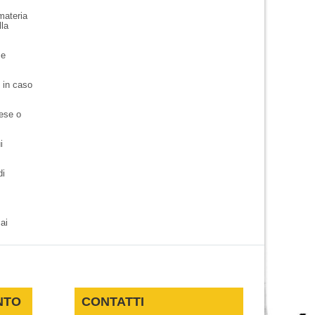
 materia
lla
 e
, in caso
rese o
i
di
ai
NTO
CONTATTI