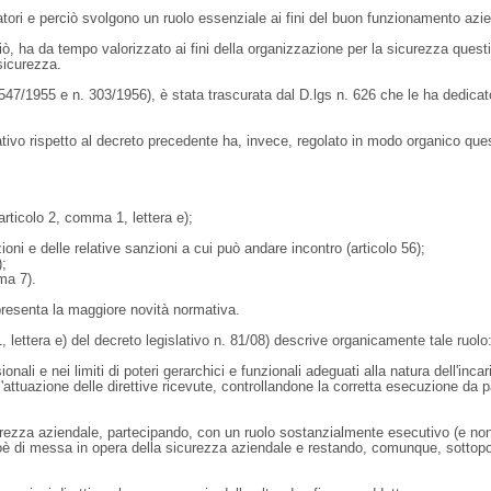
atori e perciò svolgono un ruolo essenziale ai fini del buon funzionamento azi
ò, ha da tempo valorizzato ai fini della organizzazione per la sicurezza questi
sicurezza.
 547/1955 e n. 303/1956), è stata trascurata dal D.lgs n. 626 che le ha dedica
tivo rispetto al decreto precedente ha, invece, regolato in modo organico que
articolo 2, comma 1, lettera e);
razioni e delle relative sanzioni a cui può andare incontro (articolo 56);
);
ma 7).
ppresenta la maggiore novità normativa.
 lettera e) del decreto legislativo n. 81/08) descrive organicamente tale ruolo
li e nei limiti di poteri gerarchici e funzionali adeguati alla natura dell'incar
 l'attuazione delle direttive ricevute, controllandone la corretta esecuzione da p
sicurezza aziendale, partecipando, con un ruolo sostanzialmente esecutivo (e no
cioè di messa in opera della sicurezza aziendale e restando, comunque, sottopo