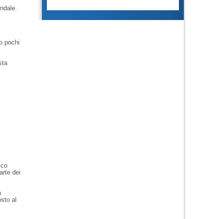
endale.
to pochi
sta
:
ico
arte dei
n
sto al