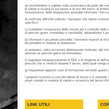
a) sovrintendere e vigilare sulla osservanza da parte dei sing
di salute e sicurezza sul lavoro e di uso dei mezzi di protez
inosservanza, delle disposizioni aziendali informare i loro sup
b) verificare affinchè soltanto i lavoratori che hanno ricev
specifico;
c) richiedere l'osservanza delle misure per il controllo delle 
di pericolo grave, immediato e inevitabile, abbandonino il po
d) informare il più presto possibile i lavoratori esposti al ri
da prendere in materia di protezione;
e) astenersi, salvo eccezioni debitamente motivate, dal richied
persiste un pericolo grave ed immediato;
f) segnalare tempestivamente al DDL o al dirigente le deficie
pericolo che si verifichi durante il lavoro, delle quali veng
g) frequentare appositi corsi di formazione secondo quanto pr
I preposti ricevono a cura del datore di lavoro e in azienda
propri compiti in materia di salute e sicurezza del lavoro (Ar
LINK UTILI
COR