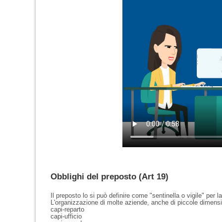
Obblighi del preposto (Art 19)
Il preposto lo si può definire come "sentinella o vigile" per l
L'organizzazione di molte aziende, anche di piccole dimens
capi-reparto
capi-ufficio