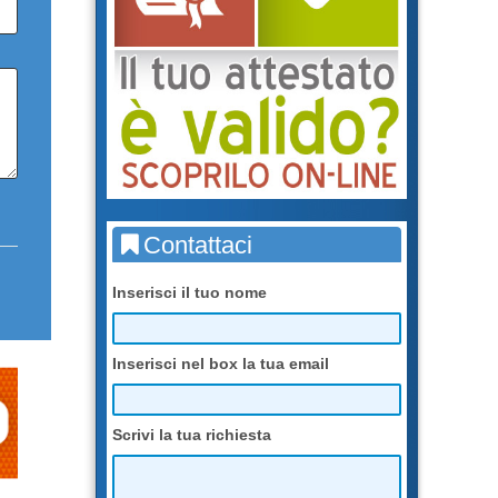
Contattaci
Inserisci il tuo nome
Inserisci nel box la tua email
Scrivi la tua richiesta