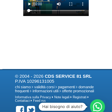
© 2004 - 2026
CDS SERVICE 81 SRL
P.IVA 10296131005
chi siamo
validità corsi
pagamenti
domande
frequenti
informazioni utili
offerte promozionali
Informativa sulla Privacy
Note legali
Registrati
Contattaci
Feed rss
Hai bisogno di aiuto?