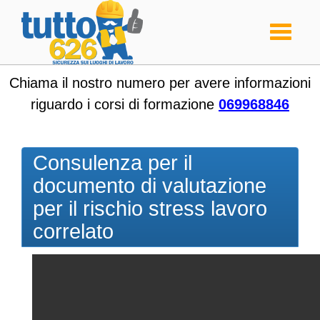
Toggle
navigati
Chiama il nostro numero per avere informazioni
riguardo i corsi di formazione
069968846
Consulenza per il
documento di valutazione
per il rischio stress lavoro
correlato