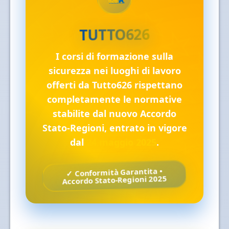
TUTTO626
I corsi di formazione sulla
sicurezza nei luoghi di lavoro
offerti da Tutto626 rispettano
completamente le normative
stabilite dal nuovo Accordo
Stato-Regioni, entrato in vigore
dal
24 maggio 2025
.
✓ Conformità Garantita •
Accordo Stato-Regioni 2025