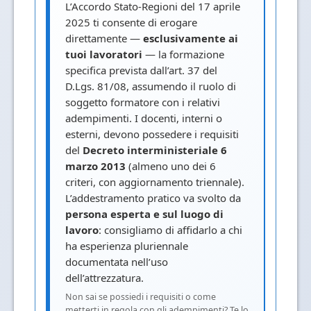
L’Accordo Stato-Regioni del 17 aprile
2025 ti consente di erogare
direttamente —
esclusivamente ai
tuoi lavoratori
— la formazione
specifica prevista dall’art. 37 del
D.Lgs. 81/08, assumendo il ruolo di
soggetto formatore con i relativi
adempimenti. I docenti, interni o
esterni, devono possedere i requisiti
del
Decreto interministeriale 6
marzo 2013
(almeno uno dei 6
criteri, con aggiornamento triennale).
L’addestramento pratico va svolto da
persona esperta e sul luogo di
lavoro
: consigliamo di affidarlo a chi
ha esperienza pluriennale
documentata nell’uso
dell’attrezzatura.
Non sai se possiedi i requisiti o come
metterti in regola con gli adempimenti? Te lo