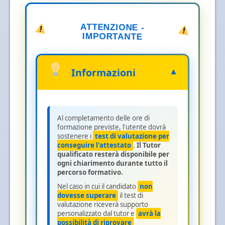
ATTENZIONE -
IMPORTANTE
Informazioni
▼
Al completamento delle ore di
formazione previste, l'utente dovrà
sostenere i
test di valutazione per
conseguire l'attestato
.
Il Tutor
qualificato resterà disponibile per
ogni chiarimento durante tutto il
percorso formativo.
Nel caso in cui il candidato
non
dovesse superare
il test di
valutazione riceverà supporto
personalizzato dal tutor e
avrà la
possibilità di riprovare