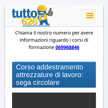
Toggle
navigation
Chiama il nostro numero per avere
informazioni riguardo i corsi di
formazione
069968846
Corso addestramento
attrezzature di lavoro:
sega circolare