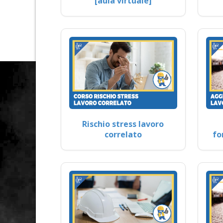
[aula virtuale]
Rischio stress lavoro
correlato
fo