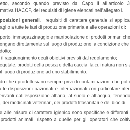
petto, secondo quando previsto dal Capo II all’articolo 3
mativa HACCP, dei requisiti di igiene elencati nell’allegato I.
posizioni generali.
I requisiti di carattere generale si applic
taglio a tutte le fasi di produzione primaria e alle operazioni di:
sporto, immagazzinaggio e manipolazione di prodotti primari ch
engano direttamente sul luogo di produzione, a condizione che
dotto;
 il raggiungimento degli obiettivi previsti dal regolamento;
egetale, prodotti della pesca e della caccia, la cui natura non si
al luogo di produzione ad uno stabilimento.
odo che i prodotti siano sempre privi di contaminazioni che pot
 le disposizioni nazionali e internazionali con particolare rife
rivanti dall’esposizione all’aria, al suolo e all’acqua, tenend
i, dei medicinali veterinari, dei prodotti fitosanitari e dei biocidi.
e alle misure di carattere igienico sono specifiche e differenti 
rodotti animali, rispetto a quelle per gli operatori che colt