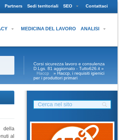
Partners
Sedi territoriali
SEO
Contattaci
ACY
MEDICINA DEL LAVORO
ANALISI
Corsi sicurezza lavoro e consulenza
D.Lgs. 81 aggiornato - Tutto626.it
»
Haccp
» Haccp, i requisiti igienici
per i produttori primari
 della
nuti al