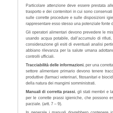
Particolare attenzione deve essere prestata alle
trasporto e dei contenitori in cui sono conservat
sulle corrette procedure e sulle disposizioni igi
rappresentare esso stesso una potenziale fonte 
Gli operatori alimentari devono prevedere le mis
usando acqua potabile, dall’accumulo di rifiut
considerazione gli esiti di eventuali analisi per
abbiano rilevanza per la salute umana adottan
controlli ufficiali.
Tracciabilità delle informazioni.
per una corretta 
settore alimentare primario devono tenere tracci
produttive (farmaci veterinari, fitosanitari e biocid
della natura dei mangimi somministrati.
Manuali di corretta prassi.
gli stati membri e
per le corrette prassi igieniche, che possono e
parziale. (artt. 7 – 9).
In generale i manuali dovrebbero contenere in