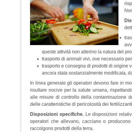
ris
Nor
Dis
det
tra
avv
queste attività non alterino la natura del pro
trasporto di animali vivi, ove necessario per
trasporto e consegna di prodotti di origine v
ancora stata sostanzialmente modificata, d
In linea generale gli operatori devono fare in m
risultare nocive per la salute umana, rispettando
alle misure di controllo della contaminazione de
delle caratteristiche di pericolosità dei fertilizzant
Disposizioni specifiche.
Le disposizioni relativ
operatori che allevano, cacciano o producono p
raccolgono prodotti della terra.