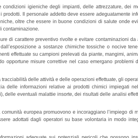
 condizioni igieniche degli impianti, delle attrezzature, dei m
i i prodotti. Il personale addetto deve essere adeguatamente in
eniche, oltre che essere in buone condizioni di salute onde evi
di contaminazione.
ure di carattere preventivo rivolte e evitare contaminazioni da
i, dall’esposizione a sostanze chimiche tossiche o nocive ten
tinenti effettuate su campioni prelevati da piante, mangimi, anim
do opportune misure correttive nel caso emergano problemi 
tracciabilità delle attività e delle operazioni effettuate, gli opera
a delle informazioni relative ai prodotti chimici impiegati nel
i), delle eventuali malattie insorte, dei risultati delle analisi effe
 la comunità europea promuovono e incoraggiano l’impiego di 
ssere adottati dagli operatori su base volontaria in modo inte
formazioni adeguate sui potenziali pericoli che possono in