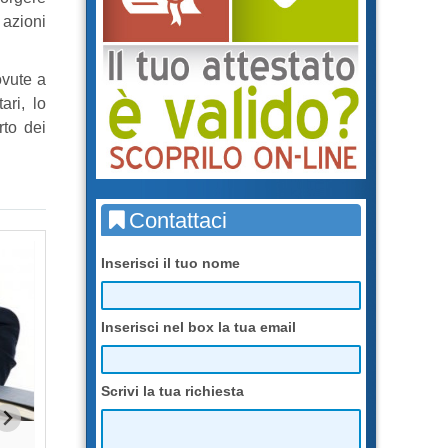
 azioni
ovute a
ari, lo
rto dei
Contattaci
Inserisci il tuo nome
Inserisci nel box la tua email
Scrivi la tua richiesta