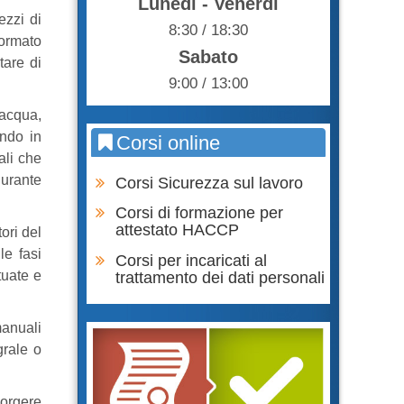
Lunedì - Venerdì
ezzi di
8:30 / 18:30
formato
Sabato
tare di
9:00 / 13:00
 acqua,
endo in
Corsi online
ali che
durante
Corsi Sicurezza sul lavoro
Corsi di formazione per
attestato HACCP
tori del
le fasi
Corsi per incaricati al
ttuate e
trattamento dei dati personali
manuali
grale o
sorgere