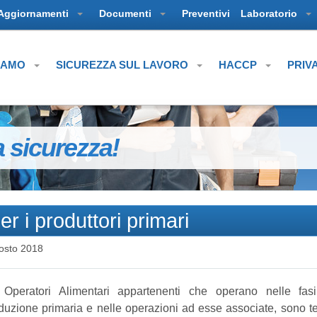
Aggiornamenti
Documenti
Preventivi
Laboratorio
SIAMO
SICUREZZA SUL LAVORO
HACCP
PRIV
a sicurezza!
per i produttori primari
osto 2018
 Operatori Alimentari appartenenti che operano nelle fasi
duzione primaria e nelle operazioni ad esse associate, sono te