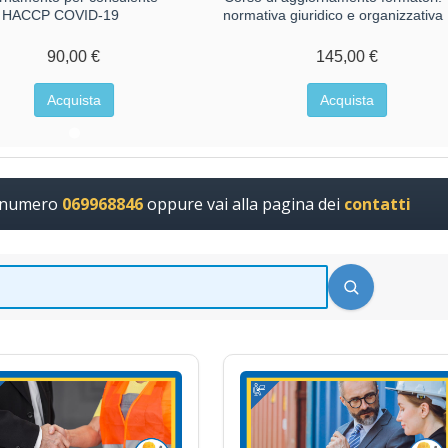
HACCP COVID-19
normativa giuridico e organizzativa
90,00 €
145,00 €
Acquista
Acquista
l numero
069968846
oppure vai alla pagina dei
contatti