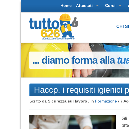
Home
Attestati
Corsi
CHI 
... diamo forma alla
tu
Haccp, i requisiti igienici 
Scritto da
Sicurezza sul lavoro
/ in
Formazione
/
7 Ag
Gli
pro