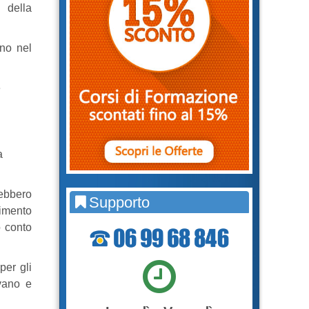
 della
ano nel
e
a
rebbero
Supporto
rimento
o conto
per gli
ivano e