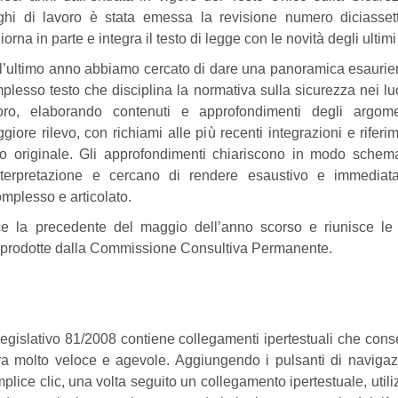
ghi di lavoro è stata emessa la revisione numero diciasset
iorna in parte e integra il testo di legge con le novità degli ultim
l’ultimo anno abbiamo cercato di dare una panoramica esaurie
plesso testo che disciplina la normativa sulla sicurezza nei lu
oro, elaborando contenuti e approfondimenti degli argome
giore rilevo, con richiami alle più recenti integrazioni e riferim
to originale. Gli approfondimenti chiariscono in modo schem
nterpretazione e cercano di rendere esaustivo e immediat
mplesso e articolato.
ce la precedente del maggio dell’anno scorso e riunisce le
lli prodotte dalla Commissione Consultiva Permanente.
 legislativo 81/2008 contiene collegamenti ipertestuali che con
ra molto veloce e agevole. Aggiungendo i pulsanti di naviga
lice clic, una volta seguito un collegamento ipertestuale, utiliz