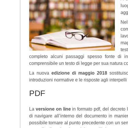
luo
agg
Nel
com
lav
mag
tes
completo alcuni passaggi spesso fonte di i
comprensibile un testo di legge per sua natura co
La nuova
edizione di maggio 2018
sostituis
introduzioni normative e le risposte agli interpe
PDF
La
versione on line
in formato pdf, del decreto
di navigare all’interno del documento in manie
possibile tornare al punto precedente con un semp