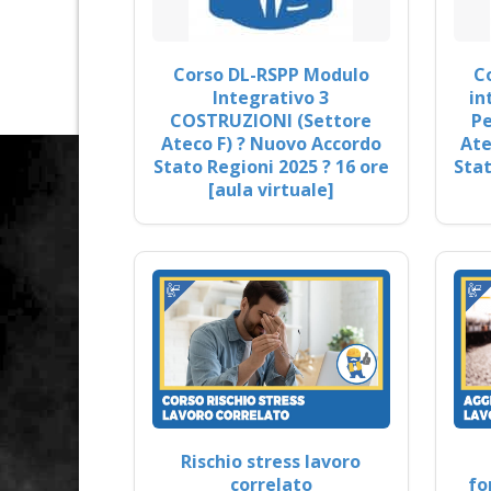
Corso DL-RSPP Modulo
C
Integrativo 3
in
COSTRUZIONI (Settore
Pe
Ateco F) ? Nuovo Accordo
Ate
Stato Regioni 2025 ? 16 ore
Stat
[aula virtuale]
Rischio stress lavoro
correlato
fo