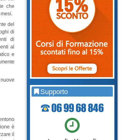
te che
i mesi.
nte del
oghi di
nti di
enti al
atico e
amente
 nuove
Supporto
sentono
zione è
zare il