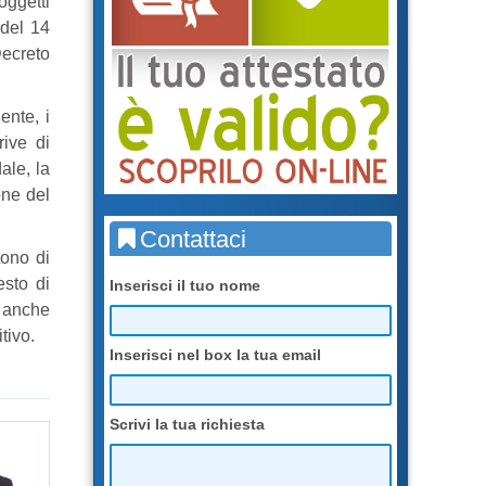
oggetti
 del 14
Decreto
ente, i
rive di
ale, la
one del
Contattaci
tono di
esto di
Inserisci il tuo nome
e anche
tivo.
Inserisci nel box la tua email
Scrivi la tua richiesta