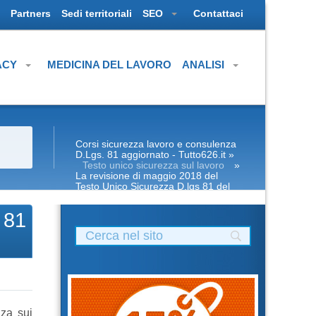
Partners
Sedi territoriali
SEO
Contattaci
ACY
MEDICINA DEL LAVORO
ANALISI
Corsi sicurezza lavoro e consulenza
D.Lgs. 81 aggiornato - Tutto626.it
»
Testo unico sicurezza sul lavoro
»
La revisione di maggio 2018 del
Testo Unico Sicurezza D.lgs 81 del
2008
 81
zza sui