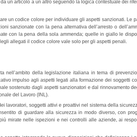
da un articolo a un altro seguendo la logica contestuale dei rife
care un codice colore per individuare gli aspetti sanzionati. Le pa
zioni sanzionate con la pena alternativa dell’arresto o dell’a
nate con la pena della sola ammenda; quelle in giallo le dispo
li allegati il codice colore vale solo per gli aspetti penali.
ta nell’ambito della legislazione italiana in tema di prevenzi
cativo impulso agli aspetti legati alla formazione dei soggetti coi
le sostenuto dagli aspetti sanzionatori e dal rinnovamento deg
azionale del Lavoro (INL).
i lavoratori, soggetti attivi e proattivi nel sistema della sicurezz
nsentito di guardare alla sicurezza in modo diverso, con pr
più mirate nelle ispezioni e nei controlli alle aziende, ai respo