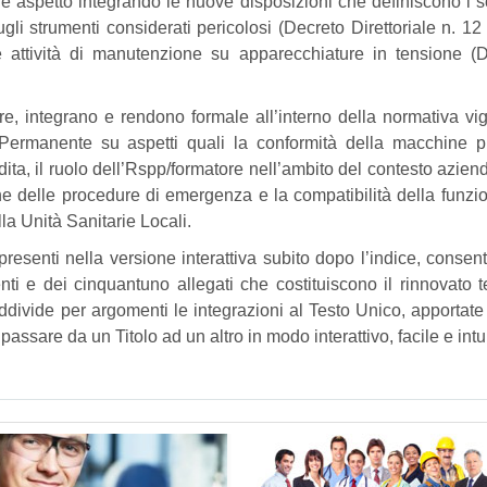
e aspetto integrando le nuove disposizioni che definiscono i s
sugli strumenti considerati pericolosi (Decreto Direttoriale n. 12
le attività di manutenzione su apparecchiature in tensione (
e, integrano e rendono formale all’interno della normativa vig
 Permanente su aspetti quali la conformità della macchine p
dita, il ruolo dell’Rspp/formatore nell’ambito del contesto aziend
ne delle procedure di emergenza e la compatibilità della funzi
a Unità Sanitarie Locali.
, presenti nella versione interattiva subito dopo l’indice, consen
 e dei cinquantuno allegati che costituiscono il rinnovato t
uddivide per argomenti le integrazioni al Testo Unico, apportat
passare da un Titolo ad un altro in modo interattivo, facile e intui