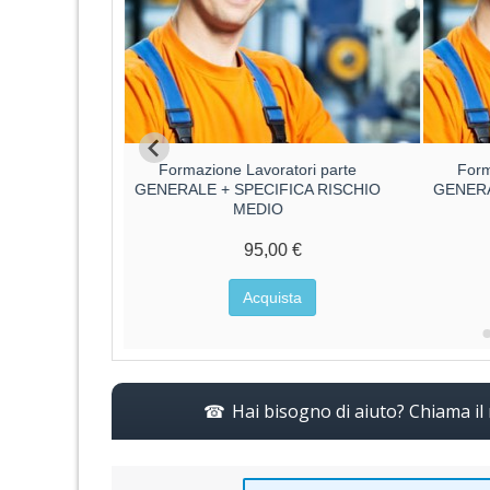
ore parte
Formazione Lavoratori parte
Form
ore
GENERALE + SPECIFICA RISCHIO
GENERA
MEDIO
€
95,00 €
a
Acquista
Hai bisogno di aiuto? Chiama i