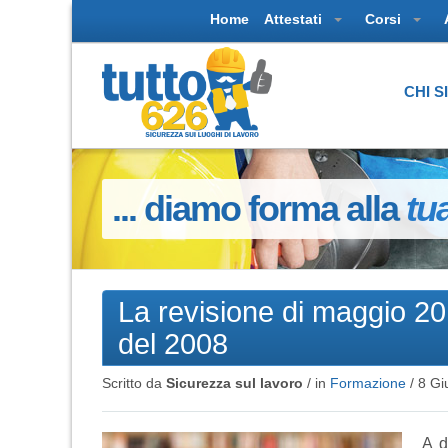
Home
Attestati
Corsi
CHI 
... diamo forma alla
tu
La revisione di maggio 20
del 2008
Scritto da
Sicurezza sul lavoro
/ in
Formazione
/
8 Gi
A d