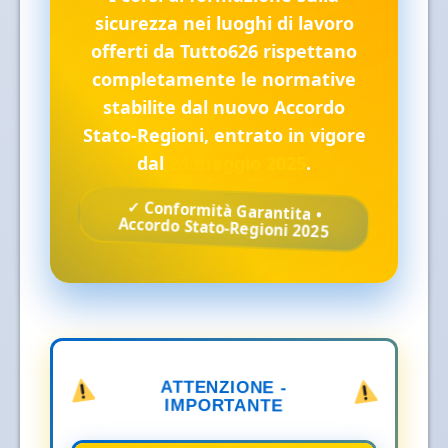
sicurezza nei luoghi di lavoro
offerti da Tutto626 rispettano
completamente le normative
stabilite dal nuovo Accordo
Stato-Regioni, entrato in vigore
dal
24 maggio 2025
.
✓ Conformità Garantita •
Accordo Stato-Regioni 2025
ATTENZIONE -
IMPORTANTE