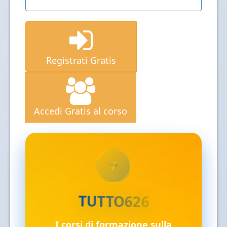
Registrati Gratis
Accedi Gratis al corso
✓
TUTTO626
I corsi di formazione sulla