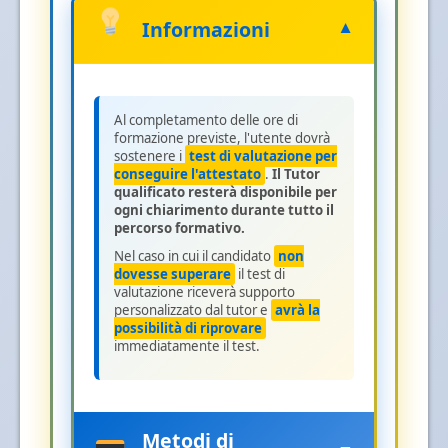
Informazioni
▼
Al completamento delle ore di
formazione previste, l'utente dovrà
sostenere i
test di valutazione per
conseguire l'attestato
.
Il Tutor
qualificato resterà disponibile per
ogni chiarimento durante tutto il
percorso formativo.
Nel caso in cui il candidato
non
dovesse superare
il test di
valutazione riceverà supporto
personalizzato dal tutor e
avrà la
possibilità di riprovare
immediatamente il test.
Metodi di