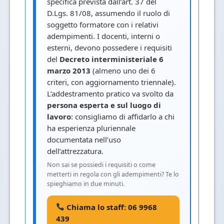
specifica prevista dall’art. 37 del
D.Lgs. 81/08, assumendo il ruolo di
soggetto formatore con i relativi
adempimenti. I docenti, interni o
esterni, devono possedere i requisiti
del
Decreto interministeriale 6
marzo 2013
(almeno uno dei 6
criteri, con aggiornamento triennale).
L’addestramento pratico va svolto da
persona esperta e sul luogo di
lavoro
: consigliamo di affidarlo a chi
ha esperienza pluriennale
documentata nell’uso
dell’attrezzatura.
Non sai se possiedi i requisiti o come
metterti in regola con gli adempimenti? Te lo
spieghiamo in due minuti.
Chiama lo staff: 06 9968
439