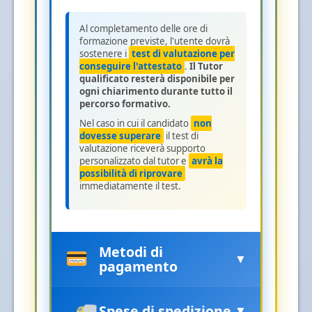
Al completamento delle ore di
formazione previste, l'utente dovrà
sostenere i
test di valutazione per
conseguire l'attestato
.
Il Tutor
qualificato resterà disponibile per
ogni chiarimento durante tutto il
percorso formativo.
Nel caso in cui il candidato
non
dovesse superare
il test di
valutazione riceverà supporto
personalizzato dal tutor e
avrà la
possibilità di riprovare
immediatamente il test.
Metodi di
▼
pagamento
Spese di spedizione
▼