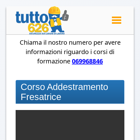
Toggle
navigation
Chiama il nostro numero per avere
informazioni riguardo i corsi di
formazione
069968846
Corso Addestramento
Fresatrice