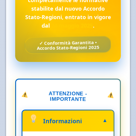
completamente le normative
stabilite dal nuovo Accordo
Stato-Regioni, entrato in vigore
dal
24 maggio 2025
.
✓ Conformità Garantita •
Accordo Stato-Regioni 2025
ATTENZIONE -
IMPORTANTE
Informazioni
▼