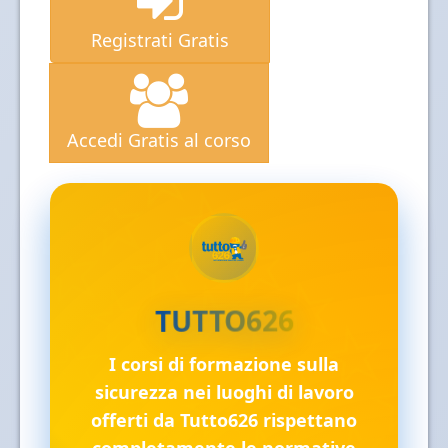
Registrati Gratis
Accedi Gratis al corso
✓
TUTTO626
I corsi di formazione sulla
sicurezza nei luoghi di lavoro
offerti da Tutto626 rispettano