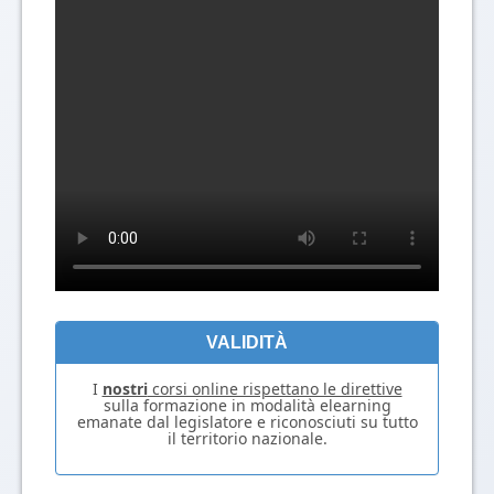
VALIDITÀ
I
nostri
corsi online rispettano le direttive
sulla formazione in modalità elearning
emanate dal legislatore e riconosciuti su tutto
il territorio nazionale.