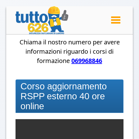
Toggle
navigation
Chiama il nostro numero per avere
informazioni riguardo i corsi di
formazione
069968846
Corso aggiornamento
RSPP esterno 40 ore
online