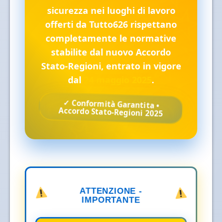
sicurezza nei luoghi di lavoro
offerti da Tutto626 rispettano
completamente le normative
stabilite dal nuovo Accordo
Stato-Regioni, entrato in vigore
dal
24 maggio 2025
.
✓ Conformità Garantita •
Accordo Stato-Regioni 2025
ATTENZIONE -
IMPORTANTE