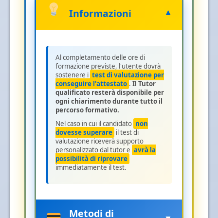
Informazioni
▼
Al completamento delle ore di
formazione previste, l'utente dovrà
sostenere i
test di valutazione per
conseguire l'attestato
.
Il Tutor
qualificato resterà disponibile per
ogni chiarimento durante tutto il
percorso formativo.
Nel caso in cui il candidato
non
dovesse superare
il test di
valutazione riceverà supporto
personalizzato dal tutor e
avrà la
possibilità di riprovare
immediatamente il test.
Metodi di