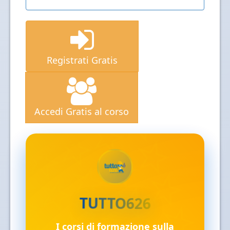
Registrati Gratis
Accedi Gratis al corso
✓
TUTTO626
I corsi di formazione sulla