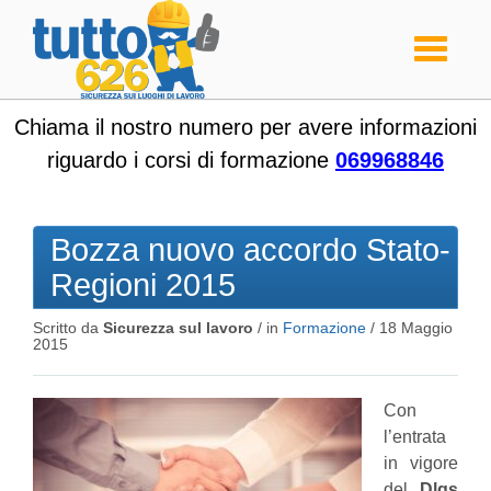
Toggle
navigati
Chiama il nostro numero per avere informazioni
riguardo i corsi di formazione
069968846
Bozza nuovo accordo Stato-
Regioni 2015
Scritto da
Sicurezza sul lavoro
/ in
Formazione
/
18 Maggio
2015
Con
l’entrata
in vigore
del
Dlgs