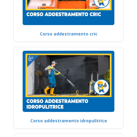
Corso addestramento cric
Corso addestramento idropulitrice