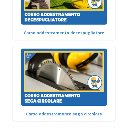
Corso addestramento decespugliatore
Corso addestramento sega circolare