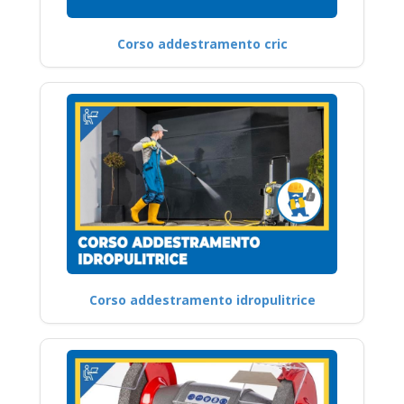
Corso addestramento cric
Corso addestramento idropulitrice