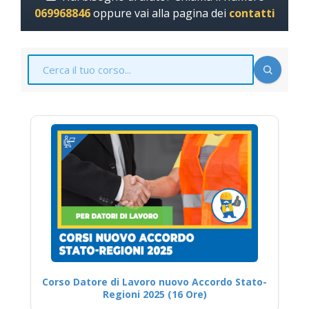
069968846
oppure vai alla pagina dei
contatti
Corso Datore di Lavoro nuovo Accordo Stato-
Regioni 2025 (16 Ore)