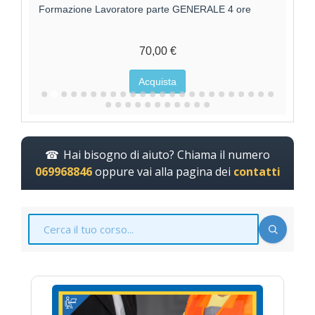
Formazione Lavoratore parte GENERALE 4 ore
F
70,00 €
Acquista
Hai bisogno di aiuto? Chiama il numero
069968846
oppure vai alla pagina dei
contatti