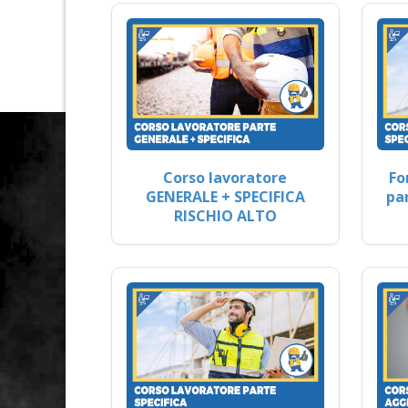
Corso lavoratore
Fo
GENERALE + SPECIFICA
pa
RISCHIO ALTO