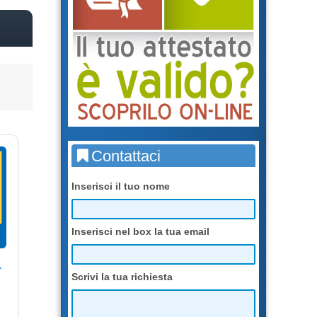
Contattaci
Inserisci il tuo nome
Inserisci nel box la tua email
r
Scrivi la tua richiesta