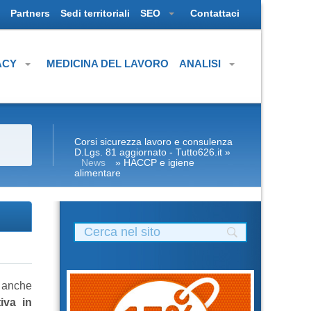
Partners
Sedi territoriali
SEO
Contattaci
ACY
MEDICINA DEL LAVORO
ANALISI
Corsi sicurezza lavoro e consulenza
D.Lgs. 81 aggiornato - Tutto626.it
»
News
» HACCP e igiene
alimentare
, anche
iva in