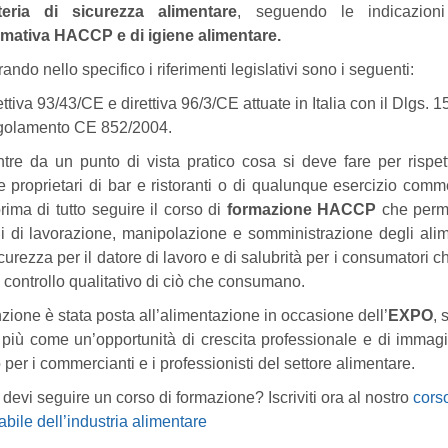
eria di sicurezza alimentare
, seguendo le indicazioni
mativa HACCP e di igiene alimentare
.
rando nello specifico i riferimenti legislativi sono i seguenti:
ettiva 93/43/CE e direttiva 96/3/CE attuate in Italia con il Dlgs. 1
olamento CE 852/2004.
tre da un punto di vista pratico cosa si deve fare per rispet
e proprietari di bar e ristoranti o di qualunque esercizio comm
ima di tutto seguire il corso di
formazione HACCP
che perme
i di lavorazione, manipolazione e somministrazione degli alime
rezza per il datore di lavoro e di salubrità per i consumatori c
l controllo qualitativo di ciò che consumano.
enzione è stata posta all’alimentazione in occasione dell’
EXPO
, 
a più come un’opportunità di crescita professionale e di immag
er i commercianti e i professionisti del settore alimentare.
devi seguire un corso di formazione? Iscriviti ora al nostro
cors
bile dell’industria alimentare