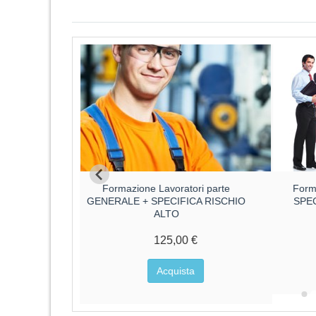
ri parte
Formazione Lavoratori parte
Form
CA RISCHIO
GENERALE + SPECIFICA RISCHIO
SPE
ALTO
€
125,00 €
a
Acquista