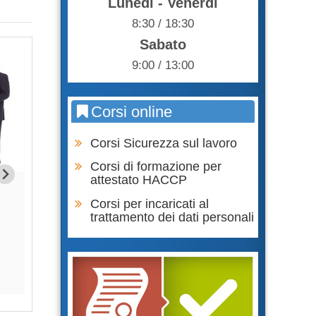
Lunedì - Venerdì
8:30 / 18:30
Sabato
9:00 / 13:00
Corsi online
Corsi Sicurezza sul lavoro
Corsi di formazione per
attestato HACCP
Formazione Lavoratori parte
Formazione Lavor
GENERALE + SPECIFICA RISCHIO
SPECIFICA RIS
Corsi per incaricati al
BASSO
trattamento dei dati personali
65,0
75,00 €
Acqu
Acquista