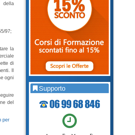
 della
55/97;
tare la
erciale
tte di
nti. Il
he ogni
Supporto
seguire
ine del
o per