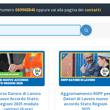
l numero
069968846
oppure vai alla pagina dei
contatti
rso Datore di Lavoro
Aggiornamento RSPP pe
uovo Accordo Stato-
Datori di Lavoro nuovo
egioni 2025 modulo
accordo Stato Regioni
cantieri (6 ore)
2025