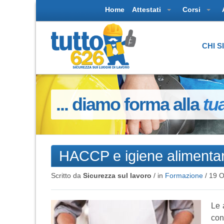
Home
Attestati
Corsi
CHI 
... diamo forma alla
tu
HACCP e igiene alimenta
Scritto da
Sicurezza sul lavoro
/ in
Formazione
/
19 O
Le 
con