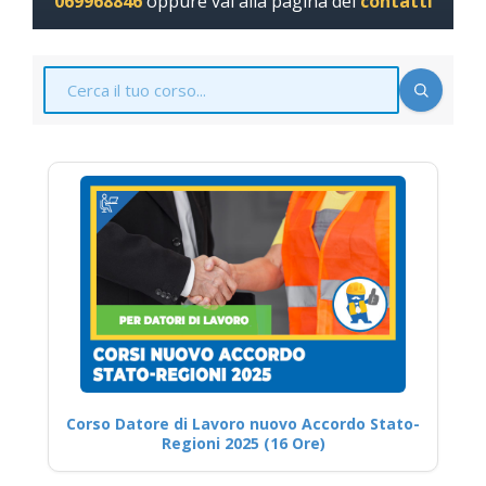
069968846
oppure vai alla pagina dei
contatti
Corso Datore di Lavoro nuovo Accordo Stato-
Regioni 2025 (16 Ore)