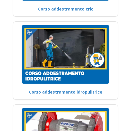
Corso addestramento cric
Corso addestramento idropulitrice