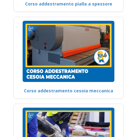
Corso addestramento pialla a spessore
Corso addestramento cesoia meccanica