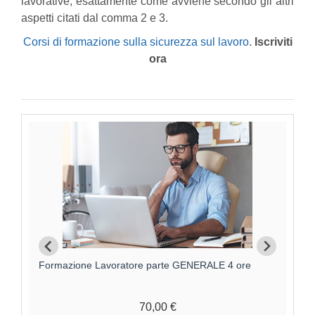
lavorative, esattamente come avviene secondo gli altri
aspetti citati dal comma 2 e 3.
Corsi di formazione sulla sicurezza sul lavoro
.
Iscriviti
ora
Formazione Lavoratore parte GENERALE 4 ore
F
70,00 €