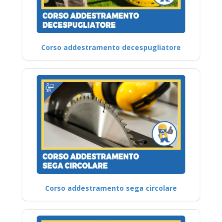
Corso addestramento decespugliatore
Corso addestramento sega circolare