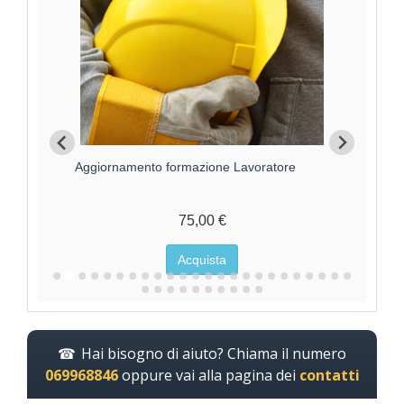
Aggiornamento formazione Lavoratore
For
75,00 €
Acquista
Hai bisogno di aiuto? Chiama il numero
069968846
oppure vai alla pagina dei
contatti