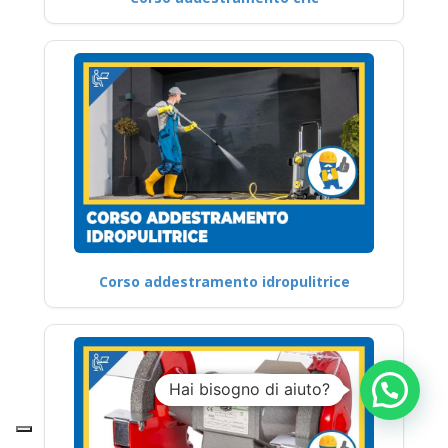
Corso addestramento idropulitrice
Hai bisogno di aiuto?