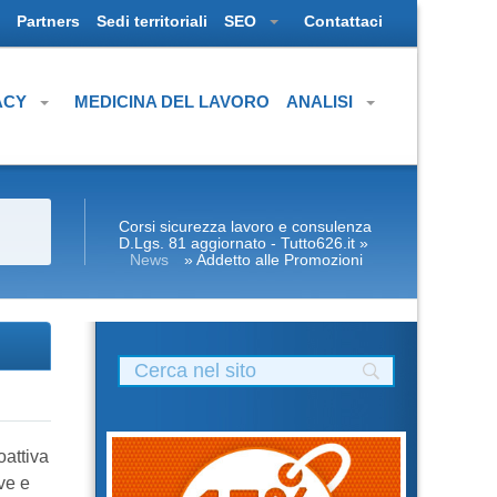
Partners
Sedi territoriali
SEO
Contattaci
ACY
MEDICINA DEL LAVORO
ANALISI
Corsi sicurezza lavoro e consulenza
D.Lgs. 81 aggiornato - Tutto626.it
»
News
» Addetto alle Promozioni
oattiva
ve e