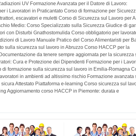
adiazioni UV Formazione Avanzata per il Datore di Lavoro:
er i Lavoratori in Praticantato Corso di formazione per Sicurezz
trattori, escavatori e muletti Corso di Sicurezza sul Lavoro per A
schio Medio: Corso Specializzato sulla Sicurezza Giudice di gar
ri con Disturbi Gnathostomulida Corso obbligatorio per lavorato
izioni di Lavoro Manuale Pratico del Corso Alimentaristi per Bar
nto sulla sicurezza sul lavoro in Abruzzo Corso HACCP per la
i Documentazione da tenere sempre aggiornata per la sicurezza 
atori: Cura e Protezione dei Dipendenti Formazione per i Lavora
o di formazione sulla sicurezza sul lavoro in Emilia-Romagna C
i lavoratori in ambienti ad altissimo rischio Formazione avanzata 
e sicura Attestato Piattaforma e-learning Corso sicurezza sul lav
earning Aggiornamento corso HACCP in Piemonte: durata e