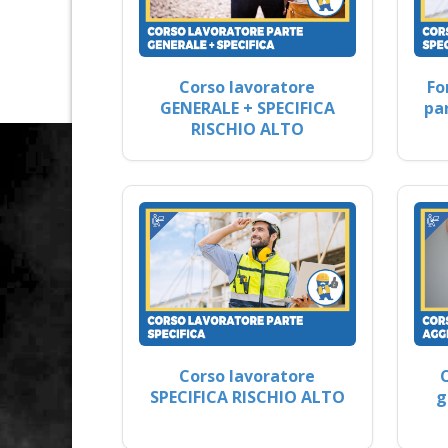
Corso lavoratore
Fo
GENERALE + SPECIFICA
pa
RISCHIO ALTO
Corso lavoratore
SPECIFICA RISCHIO ALTO
g