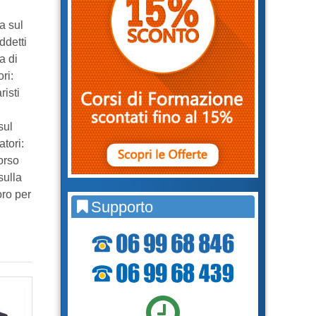
a sul
ddetti
a di
ri:
isti
sul
tori:
orso
sulla
oro per
Supporto