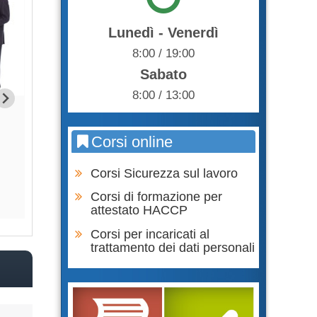
Lunedì - Venerdì
8:00 / 19:00
Sabato
8:00 / 13:00
Formazione Lavoratori parte
Formazione Lavor
GENERALE + SPECIFICA RISCHIO
SPECIFICA RIS
BASSO
Corsi online
65,0
75,00 €
Corsi Sicurezza sul lavoro
Acqu
Acquista
Corsi di formazione per
attestato HACCP
Corsi per incaricati al
trattamento dei dati personali