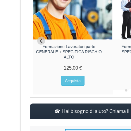
ri parte
Formazione Lavoratori parte
Form
CA RISCHIO
GENERALE + SPECIFICA RISCHIO
SPE
ALTO
€
125,00 €
a
Acquista
Hai bisogno di aiuto? Chiama i