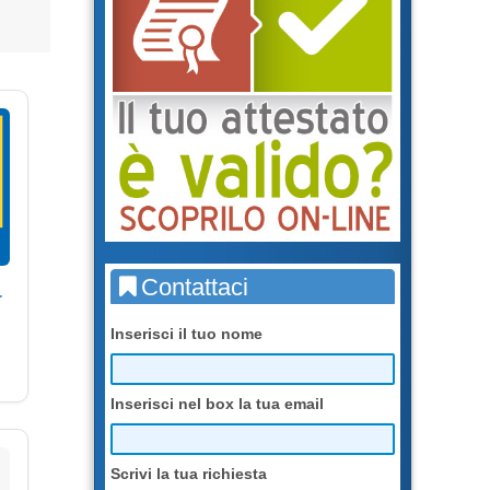
Contattaci
r
Inserisci il tuo nome
Inserisci nel box la tua email
Scrivi la tua richiesta