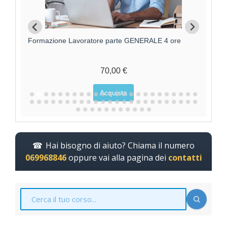
Formazione Lavoratore parte GENERALE 4 ore
F
70,00 €
Acquista
Hai bisogno di aiuto? Chiama il numero
069968846
oppure vai alla pagina dei
contatti