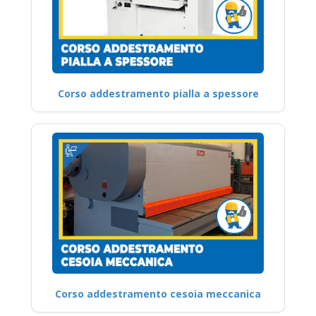
Corso addestramento pialla a spessore
Corso addestramento cesoia meccanica