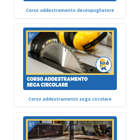
Corso addestramento decespugliatore
Corso addestramento sega circolare