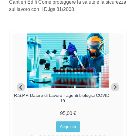
Cantieri Edili Come proteggere la salute e la sicurezza
sul lavoro con il D.lgs 81/2008
R.S.P.P. Datore di Lavoro modulo 1 e 2
Aggi
105,00 €
Acquista