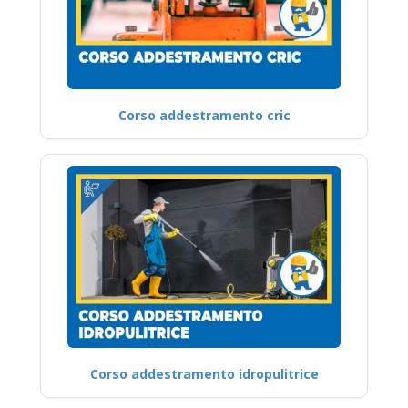
Corso addestramento cric
Corso addestramento idropulitrice