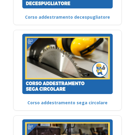
Corso addestramento decespugliatore
Corso addestramento sega circolare