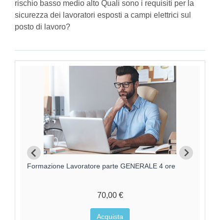
rischio basso medio alto Quali sono i requisiti per la
sicurezza dei lavoratori esposti a campi elettrici sul
posto di lavoro?
Formazione Lavoratori parte GENERALE +
F
SPECIFICA RISCHIO MEDIO
95,00 €
Acquista