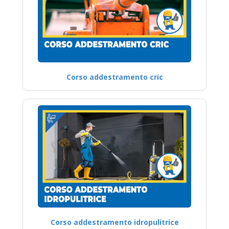
Corso addestramento cric
Corso addestramento idropulitrice