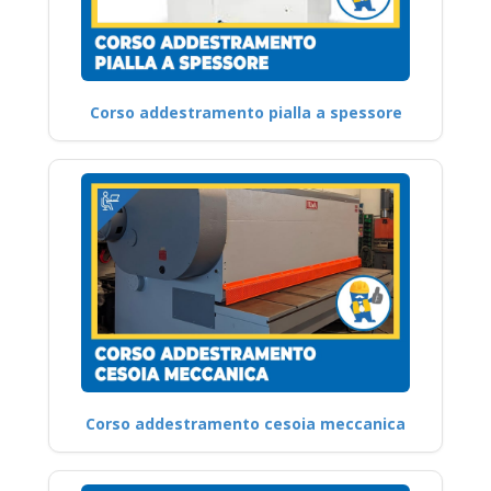
Corso addestramento pialla a spessore
Corso addestramento cesoia meccanica