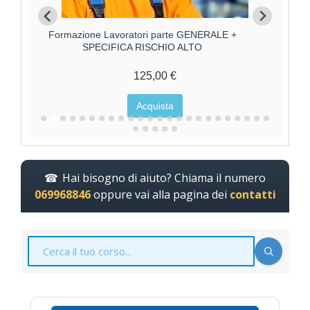
Formazione Lavoratore parte SPECIFICA RISCHIO
Forma
MEDIO
85,00 €
Acquista
Hai bisogno di aiuto? Chiama il numero
069968846
oppure vai alla pagina dei
contatti