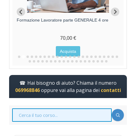
Formazione Lavoratore parte GENERALE 4 ore
F
70,00 €
Acquista
Hai bisogno di aiuto? Chiama il numero
069968846
oppure vai alla pagina dei
contatti