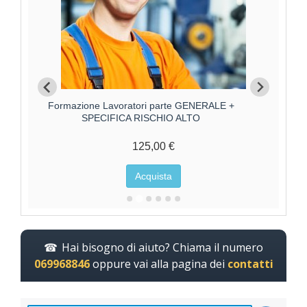
Formazione Lavoratori parte GENERALE +
R.S.
SPECIFICA RISCHIO BASSO
75,00 €
Acquista
Hai bisogno di aiuto? Chiama il numero
069968846
oppure vai alla pagina dei
contatti