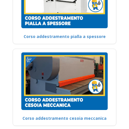
Corso addestramento pialla a spessore
Corso addestramento cesoia meccanica