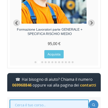
Formazione Lavoratori parte GENERALE +
F
SPECIFICA RISCHIO MEDIO
95,00 €
Acquista
Hai bisogno di aiuto? Chiama il numero
069968846
oppure vai alla pagina dei
contatti