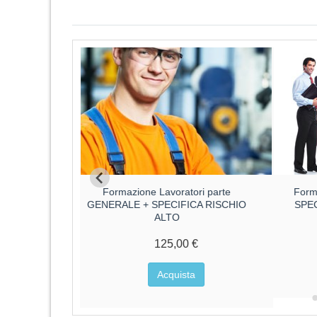
ri parte
Formazione Lavoratori parte
Form
CA RISCHIO
GENERALE + SPECIFICA RISCHIO
SPE
ALTO
€
125,00 €
a
Acquista