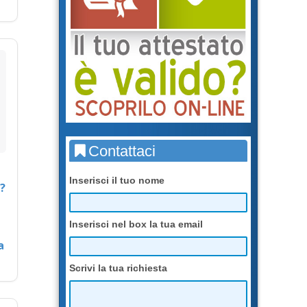
Contattaci
Inserisci il tuo nome
?
Inserisci nel box la tua email
a
Scrivi la tua richiesta