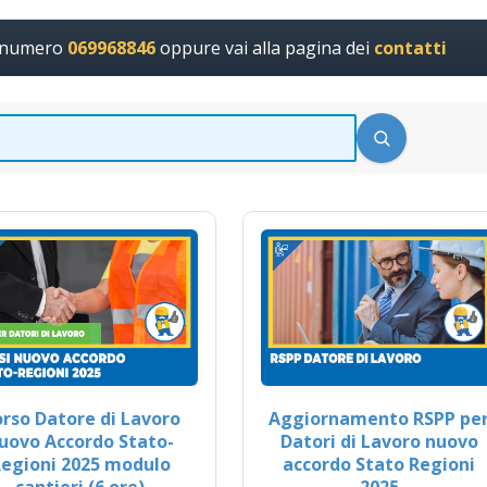
l numero
069968846
oppure vai alla pagina dei
contatti
rso Datore di Lavoro
Aggiornamento RSPP pe
uovo Accordo Stato-
Datori di Lavoro nuovo
egioni 2025 modulo
accordo Stato Regioni