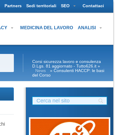
Partners
Sedi territoriali
SEO
Contattaci
ACY
MEDICINA DEL LAVORO
ANALISI
Corsi sicurezza lavoro e consulenza
D.Lgs. 81 aggiornato - Tutto626.it
»
News
» Consulenti HACCP: le basi
del Corso
chi