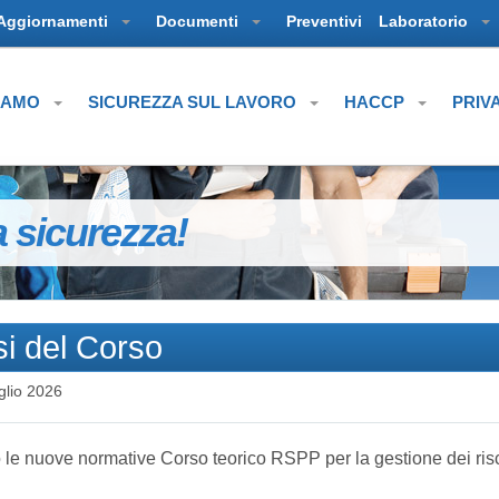
Aggiornamenti
Documenti
Preventivi
Laboratorio
SIAMO
SICUREZZA SUL LAVORO
HACCP
PRIV
a sicurezza!
i del Corso
glio 2026
o le nuove normative Corso teorico RSPP per la gestione dei ris