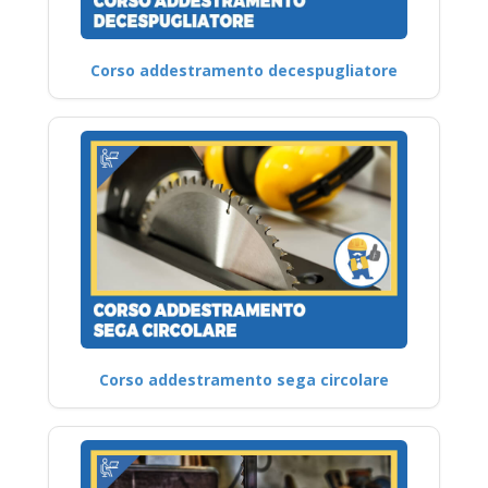
Corso addestramento decespugliatore
Corso addestramento sega circolare