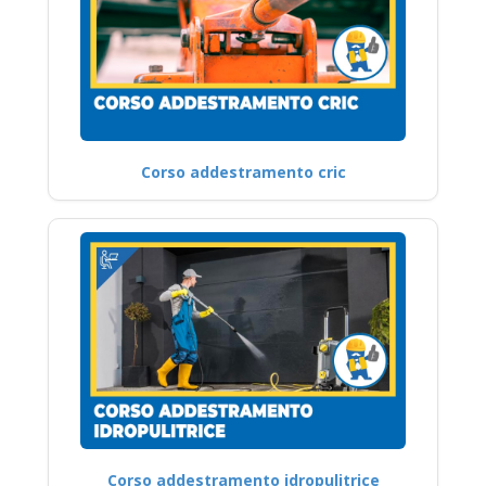
Corso addestramento cric
Corso addestramento idropulitrice