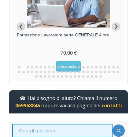
Formazione Lavoratore parte GENERALE 4 ore
F
70,00 €
Acquista
Hai bisogno di aiuto? Chiama il numero
069968846
oppure vai alla pagina dei
contatti