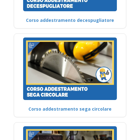
Corso addestramento decespugliatore
Corso addestramento sega circolare