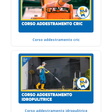
Corso addestramento cric
Corso addestramento idropulitrice