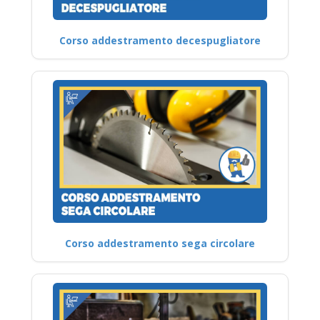
Corso addestramento decespugliatore
Corso addestramento sega circolare