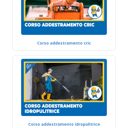
Corso addestramento cric
Corso addestramento idropulitrice