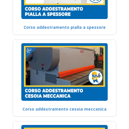
Corso addestramento pialla a spessore
Corso addestramento cesoia meccanica