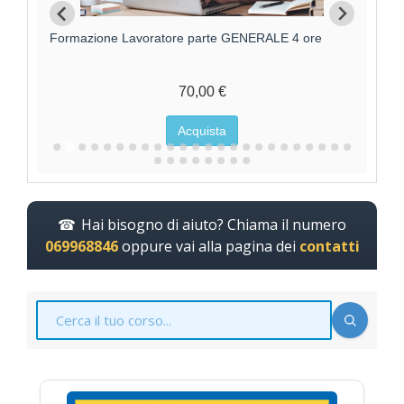
Formazione Lavoratore parte GENERALE 4 ore
F
70,00 €
Acquista
Hai bisogno di aiuto? Chiama il numero
069968846
oppure vai alla pagina dei
contatti