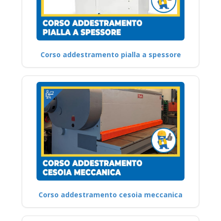
Corso addestramento pialla a spessore
Corso addestramento cesoia meccanica