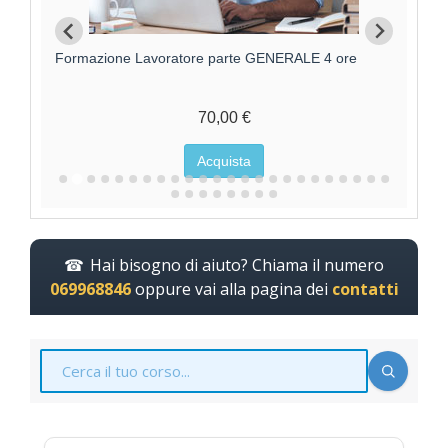
Formazione Lavoratori parte GENERALE +
F
SPECIFICA RISCHIO MEDIO
95,00 €
Acquista
Hai bisogno di aiuto? Chiama il numero
069968846
oppure vai alla pagina dei
contatti