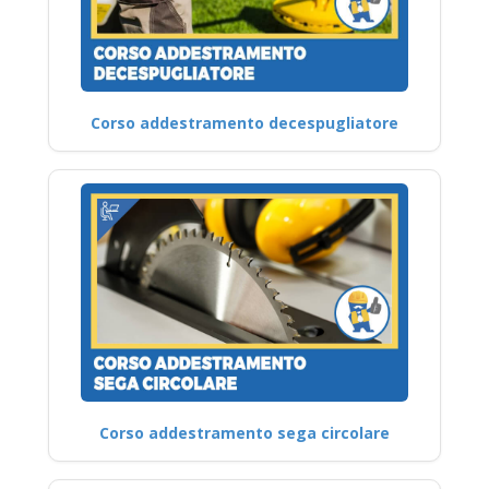
Corso addestramento decespugliatore
Corso addestramento sega circolare