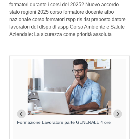
formatori durante i corsi del 2025? Nuovo accordo
stato regioni 2025 corso formatore docente albo
nazionale corso formatori rspp rls rlst preposto datore
lavoratori ddl dlspp dl aspp Corso Ambiente e Salute
Aziendale: La sicurezza come priorità assoluta
Formazione Lavoratore parte GENERALE 4 ore
F