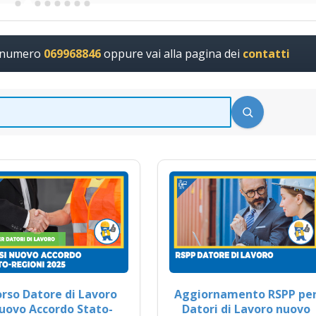
l numero
069968846
oppure vai alla pagina dei
contatti
rso Datore di Lavoro
Aggiornamento RSPP pe
uovo Accordo Stato-
Datori di Lavoro nuovo