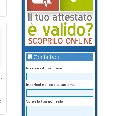
Contattaci
Inserisci il tuo nome
?
Inserisci nel box la tua email
a
Scrivi la tua richiesta