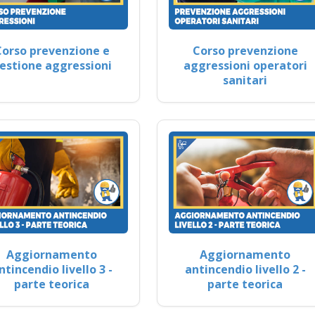
Corso prevenzione e
Corso prevenzione
estione aggressioni
aggressioni operatori
sanitari
Aggiornamento
Aggiornamento
ntincendio livello 3 -
antincendio livello 2 -
parte teorica
parte teorica