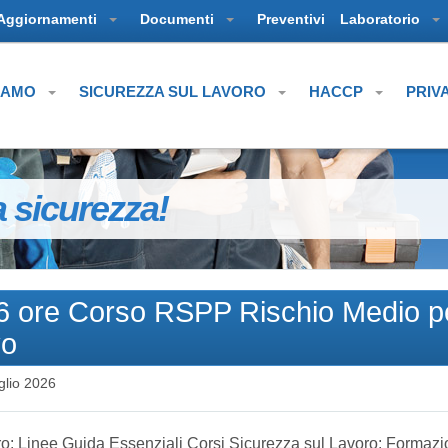
Aggiornamenti
Documenti
Preventivi
Laboratorio
SIAMO
SICUREZZA SUL LAVORO
HACCP
PRIV
a sicurezza!
16 ore Corso RSPP Rischio Medio p
vo
glio 2026
: Linee Guida Essenziali Corsi Sicurezza sul Lavoro: Formaz