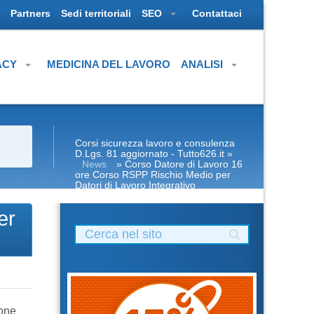
Partners
Sedi territoriali
SEO
Contattaci
ACY
MEDICINA DEL LAVORO
ANALISI
Corsi sicurezza lavoro e consulenza
D.Lgs. 81 aggiornato - Tutto626.it
»
News
» Corso Datore di Lavoro 16
ore Corso RSPP Rischio Medio per
Datori di Lavoro Integrativo
er
ione