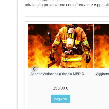
mirata alla prevenzione corso formatore rspp dato
ore parte
Addetto Antincendio rischio MEDIO
Aggiorn
O MEDIO
€
155,00 €
a
Acquista